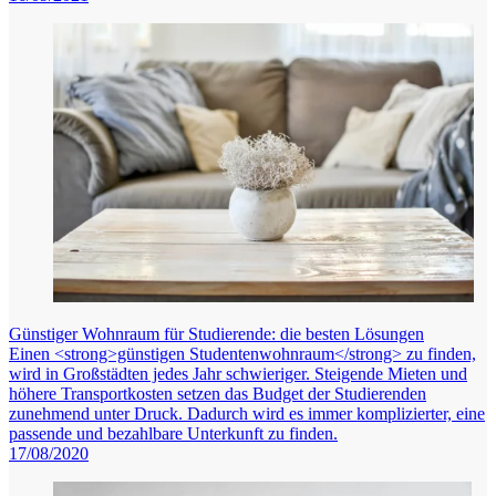
Günstiger Wohnraum für Studierende: die besten Lösungen
Einen <strong>günstigen Studentenwohnraum</strong> zu finden,
wird in Großstädten jedes Jahr schwieriger. Steigende Mieten und
höhere Transportkosten setzen das Budget der Studierenden
zunehmend unter Druck. Dadurch wird es immer komplizierter, eine
passende und bezahlbare Unterkunft zu finden.
17/08/2020