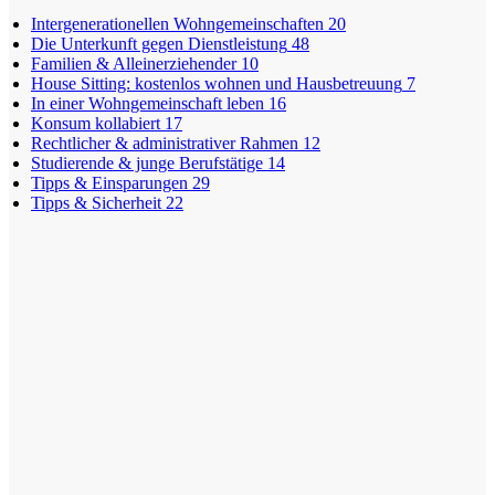
Intergenerationellen Wohngemeinschaften
20
Die Unterkunft gegen Dienstleistung
48
Familien & Alleinerziehender
10
House Sitting: kostenlos wohnen und Hausbetreuung
7
In einer Wohngemeinschaft leben
16
Konsum kollabiert
17
Rechtlicher & administrativer Rahmen
12
Studierende & junge Berufstätige
14
Tipps & Einsparungen
29
Tipps & Sicherheit
22