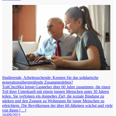
Studierende, Arbeitssuchende: Kennen Sie das solidarische
generationsübergreifende Zusammenleben?
ToitChezMoi bringt Gastgeber über 60 Jahre zusammen, die einen
Teil ihrer Unterkunft mit einem jungen Menschen unter 30 Jahren
teilen. Sie verfolgen ein doppeltes Ziel; die soziale Bindung zu
stärken und den Zugang zu Wohnraum für junge Menschen zu
erleichtern. Die Bevölkerung der über 60-Jährigen wächst und viele
von ihnen […]
16/09/2021