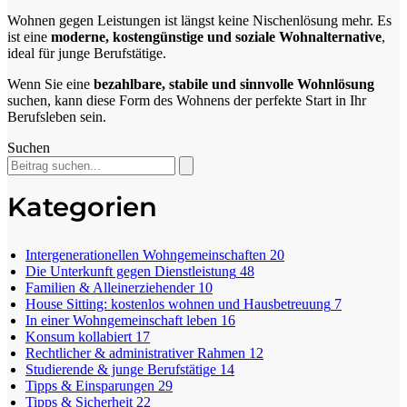
Wohnen gegen Leistungen ist längst keine Nischenlösung mehr. Es
ist eine
moderne, kostengünstige und soziale Wohnalternative
,
ideal für junge Berufstätige.
Wenn Sie eine
bezahlbare, stabile und sinnvolle Wohnlösung
suchen, kann diese Form des Wohnens der perfekte Start in Ihr
Berufsleben sein.
Suchen
Kategorien
Intergenerationellen Wohngemeinschaften
20
Die Unterkunft gegen Dienstleistung
48
Familien & Alleinerziehender
10
House Sitting: kostenlos wohnen und Hausbetreuung
7
In einer Wohngemeinschaft leben
16
Konsum kollabiert
17
Rechtlicher & administrativer Rahmen
12
Studierende & junge Berufstätige
14
Tipps & Einsparungen
29
Tipps & Sicherheit
22