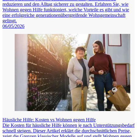
reduzieren und den Alltag sicherer zu gestalten. Erfahren Sie, wie
Wohnen gegen Hilfe funktioniert, welche Vorteile es gibt und wie
eine erfolgreiche generationenübergreifende Wohngemeinschaft
gelingt.
06/05/2026
Häusliche Hilfe: Kosten vs Wohnen gegen Hilfe
Die Kosten für häusliche Hilfe können je nach Unterstützungsbedarf
schnell steigen. Dieser Artikel erklärt die durchschnittlichen Preise,
zeigt die Grenzen klassischer Modelle auf und stellt Wohnen gegen