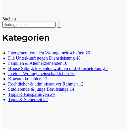
Suchen
Kategorien
Intergenerationellen Wohngemeinschaften
20
Die Unterkunft gegen Dienstleistung
48
Familien & Alleinerziehender
10
House Sitting: kostenlos wohnen und Hausbetreuung
7
In einer Wohngemeinschaft leben
16
Konsum kollabiert
17
Rechtlicher & administrativer Rahmen
12
Studierende & junge Berufstätige
14
Tipps & Einsparungen
29
Tipps & Sicherheit
22