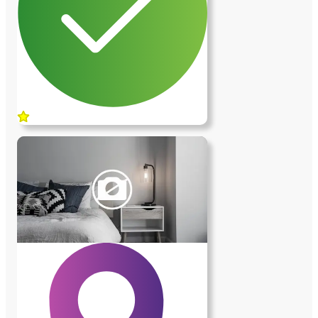
libres. Nous accueillons aussi des
woofeurs pour l'aide au jardin et à la
transformation des légumes et volailles.
Nous proposons une chambre confortable
avec wifi et partage des repas
confectionnés principalement avec les
produits de notre jardin. En échange nous
demandons au locataire contre services de
principalement s'occuper du ménage, du
linge de l'aide en épluchages et à la
cuisine , un peu d'assistance senior . Nous
pouvons aussi tenir compte des
compétences du candidat dans d'autres
domaines : bricolage, peinture, couture,
les tâches peuvent être variées, on ne
s’ennuie jamais . Commune de Rennes
Métropole, les lignes de bus STAR 74 et
61 sont à proximité (2km); nous pouvons
prêter un vélo. Au plaisir de faire votre
connaissance !