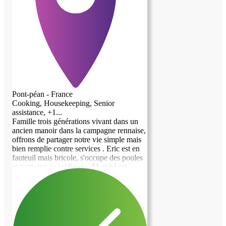
Pont-péan - France
Cooking, Housekeeping, Senior
assistance, +1...
Famille trois générations vivant dans un
ancien manoir dans la campagne rennaise,
offrons de partager notre vie simple mais
bien remplie contre services . Eric est en
fauteuil mais bricole, s'occupe des poules
et participe au jardinage. Marithé est
journaliste et est principalement en
télétravail avec quelques déplacements. Et
la maman d'Eric, invalide vit aussi à notre
domicile et bénéficie d'interventions
professionnelles. Notre dernier Ereno est
étudiant et joue de la musique à ses temps