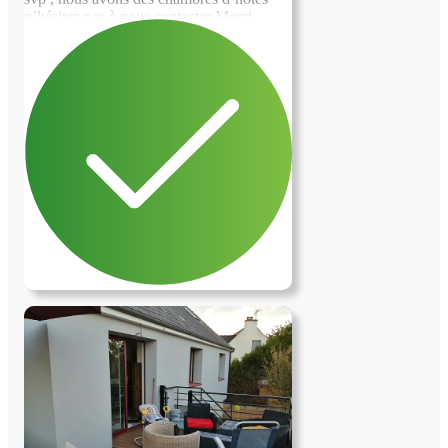
n’hésitez pas à nous contacter Merci
bonne journée François et Aimee