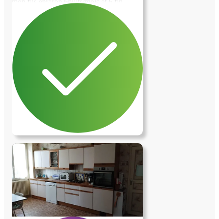
mon fils environ 6nuits/mois et 6 fin
d'après midi avec récupération à l'école et
donner le repas avant mon retour à la
maison. Et certains we en journée. Nous
avons un chat. Nous habitons dans une
belle maison indépendante, en impasse
avec garage, jardin clos, terrasses
surélevées. Secteur calme à 10 min de
Rennes en voiture. Permis et voiture
souhaitable mais pas obligatoire. Bus à
200m de la maison pour rejoindre Rennes
villejean en moins de 20min. Grande
pièce à vivre. Nous partagerons les
espaces communs tout en respectant
l'intimité de chacun. Je recherche une
personne de confiance, respectueuse qui
saura prendre soin de mon fils et de ma
maison en mon abscence. Au plaisir de
faire votre connaissance. Angélique