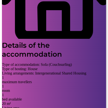
Details of the
accommodation
Type of accommodation:
Sofa (Couchsurfing)
Type of hosting:
House
Living arrangements:
Intergenerational Shared Housing
1
maximum travellers
1
room
1
bed available
20 m²
Living area