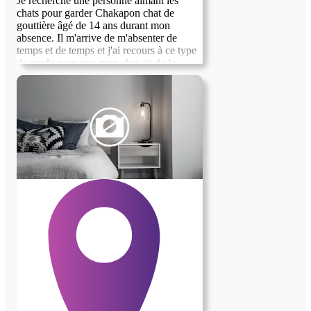
Je recherche une personne aimant les
chats pour garder Chakapon chat de
gouttière âgé de 14 ans durant mon
absence. Il m'arrive de m'absenter de
temps et de temps et j'ai recours à ce type
de garde pour que mon chat ait de la
compagnie. J'habite dans un appartement
meublé de 3 pièces proche du centre ville
de Reims, des transports en commun et
des commerces.