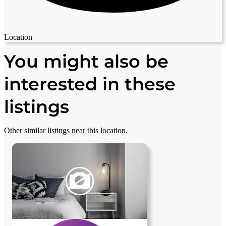
Location
Leaflet
|
© OpenStreetMap contributors
+
You might also be
−
interested in these
listings
Other similar listings near this location.