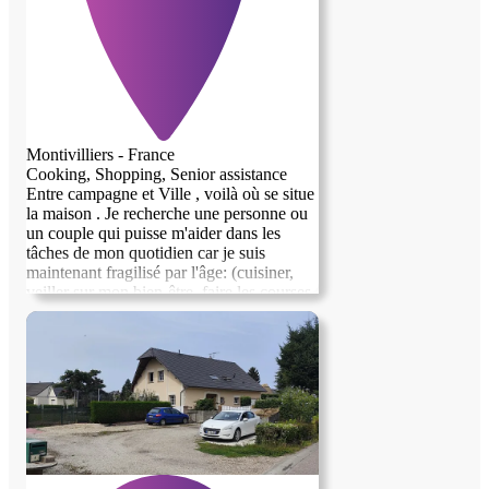
Montivilliers - France
Cooking, Shopping, Senior assistance
Entre campagne et Ville , voilà où se situe
la maison . Je recherche une personne ou
un couple qui puisse m'aider dans les
tâches de mon quotidien car je suis
maintenant fragilisé par l'âge: (cuisiner,
veiller sur mon bien-être, faire les courses
nécessaires, m'assister dans certains RDV
) ou tout simplement partager des journées
à la maison ensemble avec quelques jeux
de sociétés si je ne vais pas au club de
jour. De tempérament sociable et patient.e,
aimant la vie, ayant des valeurs sociales et
humaines, respectant la dignité de chacun.
Mes filles peuvent vous aider à définir
d'avantage ce dont j'ai besoin pour
continuer d'être heureux. Si vous aimez le