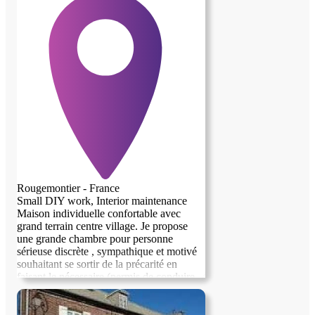
contact humain, si vous avez l'experience
et la compréhension des difficultés des
personnes âgées, le sens du service et de
rendre les autres heureux, si vous êtes
attentif/ve ! Alors on peut tenter
l'expérience!
Rougemontier - France
Small DIY work, Interior maintenance
Maison individuelle confortable avec
grand terrain centre village. Je propose
une grande chambre pour personne
sérieuse discrète , sympathique et motivé
souhaitant se sortir de la précarité en
faisant le nécessaire (permis de conduire,
recherche d'emploi ect...) afin d'être
autonome. J'apprécierai en échange que la
personne participe au frais de nourriture ,