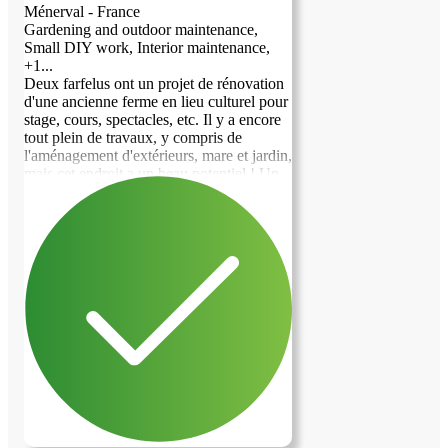
Ménerval - France
Gardening and outdoor maintenance,
Small DIY work, Interior maintenance,
+1...
Deux farfelus ont un projet de rénovation
d'une ancienne ferme en lieu culturel pour
stage, cours, spectacles, etc. Il y a encore
tout plein de travaux, y compris de
l'aménagement d'extérieurs, mare et jardin,
mais cet endroit a un beau potentiel ! Un
p'tit coup de main nous ferait de bien ;-)
Proximité de Rouen, dont l'histoire est très
riche et côte d’albâtre à 50 minutes