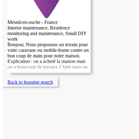
Mesnil-en-ouche - France
Interior maintenance, Residence
monitoring and maintenance, Small DIY
work
Bonjour, Nous proposons un terrain pour
votre caravane ou mobile-home contre un
bon coup de main pour notre maison.
Explication : on a acheté la maison mais
on a beaucoup de travaux à faire mais on
est pas vraiment du métier. Si vous avez
votre propre mobile-home ou caravane
Back to housing search
mais pas de terrain, que vous vous y
connaissez en travaux, nous serions
intéressés. Il est également possible de
loger votre équidé ainsi que vos autres
animaux.