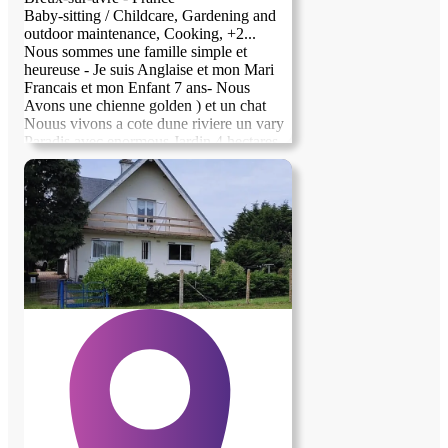
Baby-sitting / Childcare, Gardening and
outdoor maintenance, Cooking, +2...
Nous sommes une famille simple et
heureuse - Je suis Anglaise et mon Mari
Francais et mon Enfant 7 ans- Nous
Avons une chienne golden ) et un chat
Nouus vivons a cote dune riviere un vary
Paradis avec enormous Jardin 4 hectares -
tres beau et Pres de Verneuil sur avre avec
tous les magazines, cinema, Marche et
train pour Paris ( 1 hr) dans Notre Jardin il
y a une petite Maison independente et
nous cherchons quelqu'un pour y vivre
cette ete ( possibility de plus long temps si
ca se passe bien ) en change pour aide