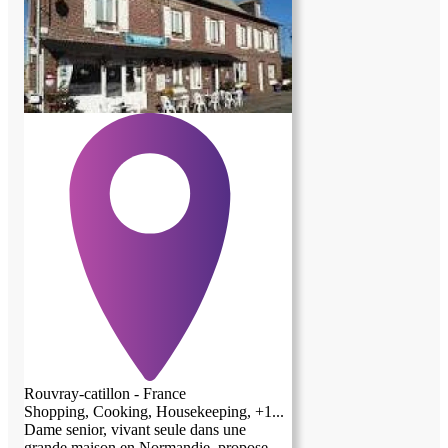
qu'elle soit ordonnée , respectueuse et
accepte quelques petits travaux de
peinture. Les personnes peuvent me
contacter par sms, je ne réponds pas au
numéro de téléphone que je ne connais
pas.
Rouvray-catillon - France
Shopping, Cooking, Housekeeping, +1...
Dame senior, vivant seule dans une
grande maison en Normandie, propose