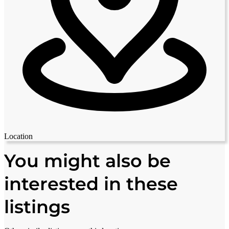
Location
Leaflet
|
© OpenStreetMap contributors
+
You might also be
−
interested in these
listings