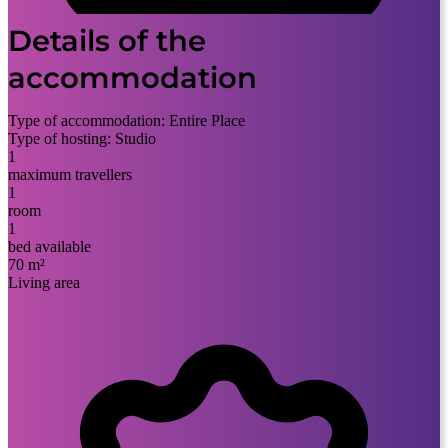
Details of the
accommodation
Type of accommodation:
Entire Place
Type of hosting:
Studio
1
maximum travellers
1
room
1
bed available
70 m²
Living area