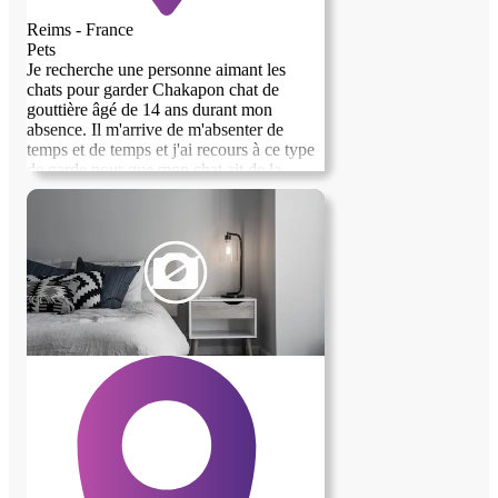
Reims - France
Pets
Je recherche une personne aimant les
chats pour garder Chakapon chat de
gouttière âgé de 14 ans durant mon
absence. Il m'arrive de m'absenter de
temps et de temps et j'ai recours à ce type
de garde pour que mon chat ait de la
compagnie. J'habite dans un appartement
meublé de 3 pièces proche du centre ville
de Reims, des transports en commun et
des commerces.