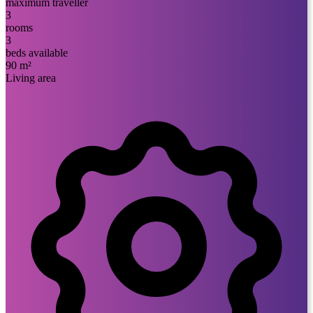
maximum traveller
3
rooms
3
beds available
90 m²
Living area