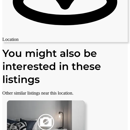
Location
Leaflet
|
© OpenStreetMap contributors
+
You might also be
−
interested in these
listings
Other similar listings near this location.