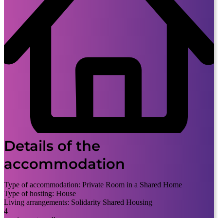
Details of the
accommodation
Type of accommodation:
Private Room in a Shared Home
Type of hosting:
House
Living arrangements:
Solidarity Shared Housing
4