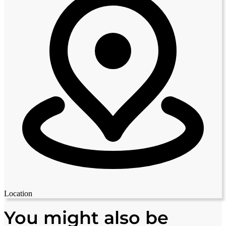
Location
Leaflet
|
© OpenStreetMap contributors
+
You might also be