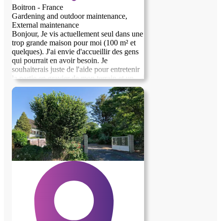
Boitron - France
Gardening and outdoor maintenance,
External maintenance
Bonjour, Je vis actuellement seul dans une
trop grande maison pour moi (100 m² et
quelques). J'ai envie d'accueillir des gens
qui pourrait en avoir besoin. Je
souhaiterais juste de l'aide pour entretenir
la partie en gravier de mon terrain et un
potager (que je mets à disposition). Si
besoin il y a 1,7 hectare sur lequel on peut
mettre des animaux (cette partie n'a pas
besoin d'entretien car j'ai un voisin qui la
fane lorsque cela est nécessaire). Je vous
invite à me contacter si vous voulez plus
de renseignements.