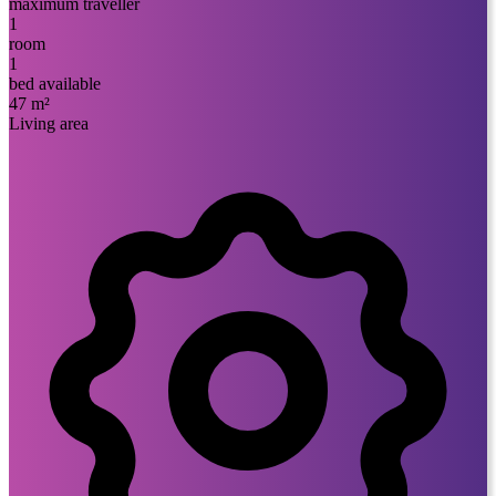
maximum traveller
1
room
1
bed available
47 m²
Living area