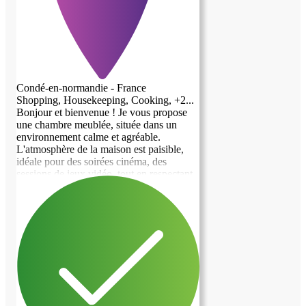
Condé-en-normandie - France
Shopping, Housekeeping, Cooking, +2...
Bonjour et bienvenue ! Je vous propose
une chambre meublée, située dans un
environnement calme et agréable.
L'atmosphère de la maison est paisible,
idéale pour des soirées cinéma, des
sessions de jeux vidéo, tout en respectant
le rythme de chacun. Un petit chat ainsi
qu'un chien partage également cet espace,
donc c'est parfait si vous êtes amateur
d'animaux ! Ce que je propose : - Une
chambre confortable, équipée d'un lit
double et de rangements. - Accès aux
espaces communs, comprenant la cuisine,
le salon et la salle de bain. - Un cadre
simple, discret et convivial. - La maison
est vieille donc si vous recherchez