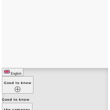
English
Good to know
Good to know
the company