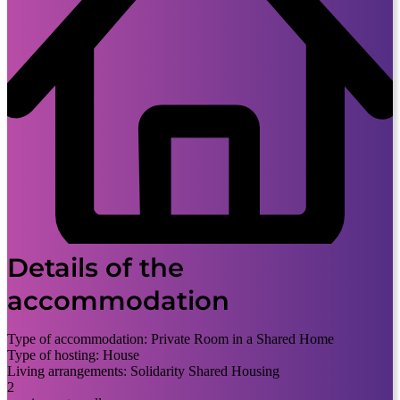
Details of the
accommodation
Type of accommodation:
Private Room in a Shared Home
Type of hosting:
House
Living arrangements:
Solidarity Shared Housing
2