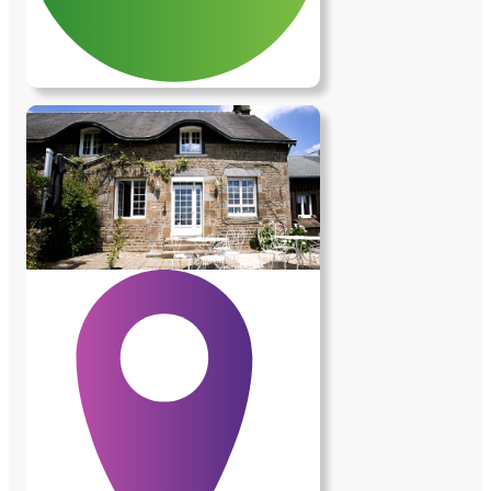
quelques choses de récent, neuf, passez
l'annonce Modalités : Je privilégie un
fonctionnement basé sur la solidarité et
l'entraide, plutôt qu'un loyer classique. -
Participation : entre 150€ et 200€ par
mois, dépends des dépenses* (charges
incluses : eau, électricité, internet, etc.) -
Entraide attendue : une petite aide au
quotidien, comme des courses, du
ménage, ou simplement être présent pour
des petits services selon les besoins.
Profils recherchés : Je suis ouvert aux
personnes seules ainsi qu'aux duos ou
couples (préférence pour des profils
féminins pour les duos). Je recherche
quelqu'un de respectueux, propre et facile
à vivre. N'hésitez pas à m'envoyer un
message pour vous présenter, j'ai hâte de
faire votre connaissance !