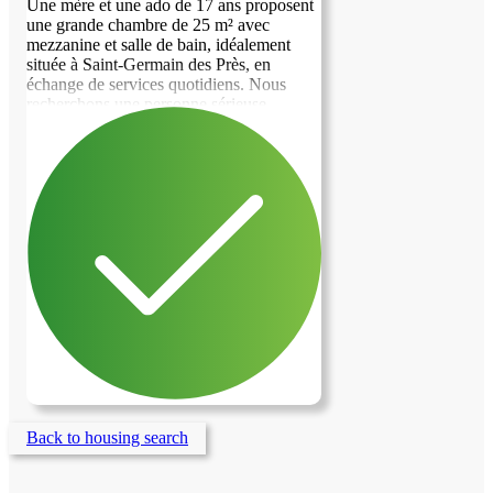
Une mère et une ado de 17 ans proposent
une grande chambre de 25 m² avec
mezzanine et salle de bain, idéalement
située à Saint-Germain des Près, en
échange de services quotidiens. Nous
recherchons une personne sérieuse,
organisée, flexible, fiable et bienveillante
(pas forcément une étudiante, nous
sommes ouvertes à tous les profils). Les
services demandés comprennent : -
Préparer les dîners en semaine
(organisation flexible) ; - Faire les courses
; - Petits services administratifs -
Accompagner dans la routine quotidienne.
Une présence régulière ainsi qu'une aide
au quotidien sont demandées. Si cette
proposition vous intéresse, merci de me
contacter (je suis la personne qui quitte la
colocation) en vous présentant brièvement
(profil, études/travail, expérience
éventuelle et disponibilités).
Back to housing search