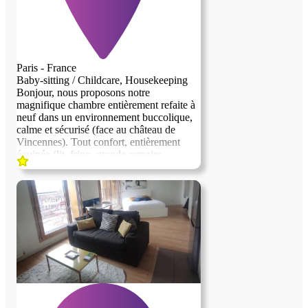
Paris - France
Baby-sitting / Childcare, Housekeeping
Bonjour, nous proposons notre
magnifique chambre entièrement refaite à
neuf dans un environnement buccolique,
calme et sécurisé (face au château de
Vincennes). Tout confort, entièrement
équipée (lit, frigo, grande armoire,
rétroprojecteur, bureau...). Nous
recherchons une personne sérieuse et
discrète pour nous aider dans la gestion et
la garde de nos jumeaux de 4 ans. Nous
sommes un couple avec un métier
atypique et des horaires variables. La
personne devra pouvoir preparer les
enfants le matin déposer les enfants à
l'école pour 8h30 et aller les chercher à
16h15, 4 jours par semaine (école à 8 min
en vélo cargo). La personne aura la
reponsabilite des enfants des l’absences