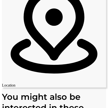
Location
Leaflet
|
© OpenStreetMap contributors
+
You might also be
−
interested in these