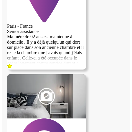
Paris - France
Senior assistance
Ma mère de 92 ans est maintenue à
domicile . Il y a déjà quelqu'un qui dort
sur place dans son ancienne chambre et il
reste la chambre que j'avais quand j'étais
enfant . Celle-ci a été occupée dans le
cadre logement contre service durant 4
ans. La personne l'occupant, s'envole vers
une vie qui l'emmène ailleurs . Il s'agit
d'un atelier d'artiste qui se situe sur la butte
Montmartre . Le quartier est très agréable
et l'environnement convivial. Ma mère
étant dépendante, je veux qu'il y ait
quelqu'un en permanence, donc un relais
entre différentes personnes . C'est
pourquoi je recherche , une personne
sérieuse, qui garantisse sa présence durant
3 nuits par semaine à partir de 19h30, un
samedi soir toute les 3 semaines et un