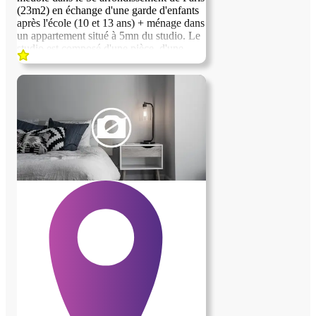
(23m2) en échange d'une garde d'enfants
après l'école (10 et 13 ans) + ménage dans
un appartement situé à 5mn du studio. Le
studio est composé d'une pièce, d'une
mezzanine, d'une kitchenette et d'une salle
de bain (douche et wc), au rez-de-
chaussée, sur rue. Présence souhaitée
entre 16h30 et 19h30, 5 jours/semaine, à
partir du 1er décembre 2025.