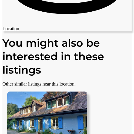
Location
Leaflet
|
© OpenStreetMap contributors
+
You might also be
−
interested in these
listings
Other similar listings near this location.