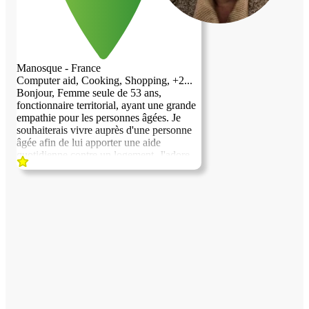
Manosque - France
Computer aid, Cooking, Shopping, +2...
Bonjour, Femme seule de 53 ans,
fonctionnaire territorial, ayant une grande
empathie pour les personnes âgées. Je
souhaiterais vivre auprès d'une personne
âgée afin de lui apporter une aide
quotidienne contre un logement. J'adore
cuisiner, le jardinage, la lecture, j'ai ma
propre voiture pour aller faire les courses,
et rendre des services comme par exemple
aller à la pharmacie etc... Et m'assurer au
quotidien du bien être de la personne qui
m'hébergera. Merci de bien vouloir
prendre en considération ma demande.
Nathalie Fort