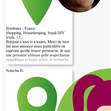
Bordeaux - France
Shopping, Housekeeping, Small DIY
work, +2...
Bonjour à tous et à toutes, Merci de bien
lire mon annonce assez particulière en
espérant qu'elle trouve preneur/se. Je suis
une personne sérieuse polie respectueuse
empathique et hyper active, je recherche
une éventuelle "semi" location contre
échange de quelques services pour une
Natacha D.
personne sérieuse sur Bordeaux hors
CUB plutôt intramuros. Services de type,
courses, petits bricolages, repas,
ménage.... Je suis artiste dès que mon
temps libre me le permet, donc le plus
souvent les weekends car je travaille le
plus souvent en semaine et de ce fait je
peux être plus présent uniquement les
weekend ou en fin d'après midi à la sortie