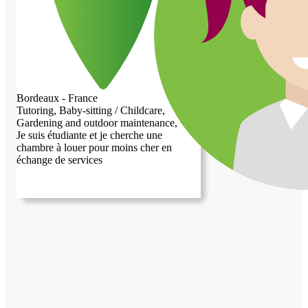
de mon travail.Je cherche un espace que
cela soit une chambre un bureau ou pièce
de vie non partagée où je pourrais installer
des affaires pour peindre un chevalet assez
imposant et quelques œuvres. j'ai déjà
mon appartement sur Bordeaux vers les
boulevards mais je n'ai plus assez d'espace
pour travailler. Je souhaite occuper votre
Bordeaux - France
espace les weekends voir quelques jours
Tutoring, Baby-sitting / Childcare,
en semaine pour y travailler, je n'ai par
Gardening and outdoor maintenance, +2...
contre aucune intention d'y dormir. Je
Je suis étudiante et je cherche une
m'engage à réaliser quelques tâches ou
chambre à louer pour moins cher en
services en retour dont vous auriez besoin
échange de services
dans votre quotidien et si je ne peux faute
de temps réaliser tout ce que vous
souhaiteriez, je suis ouvert à toute
discussion pour un éventuelle paiement
d'une mensualité raisonnable qui prendrai
en compte les services réalisés. Il s'agit
certes d'une recherche atypique qui
demande une entente et une discussion
préalable afin que chacun puisse rendre
service à l'autre mais de façon clairement
définie que cela soit au niveau du temps
partagé, des service et de l'éventuel