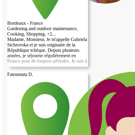
Bordeaux - France
Gardening and outdoor maintenance,
Cooking, Shopping, +2...
Madame, Monsieur, Je m'appelle Gabriela
Sichrovska et je suis originaire de la
République tchèque. Depuis plusieurs
années, je séjourne régulièrement en
France pour de longues périodes. Je suis à
la recherche d'une chambre dans maison
avec jardin en échange de services, autour
Fatoumata D.
de Bordeaux. D'un naturel positif et
enthousiaste, je suis soucieuse du bien-être
d'autrui et privilégie une communication
bienveillante. Je possède une expérience
auprès des personnes âgées ; je suis
attentive à leur bien-être et j'aime autant
échanger avec elles qu'être à leur écoute.
Je suis titulaire de certificats de premiers
soins, en drainage lymphatique et en
diverses techniques de massage, des
compétences que j'ai développées