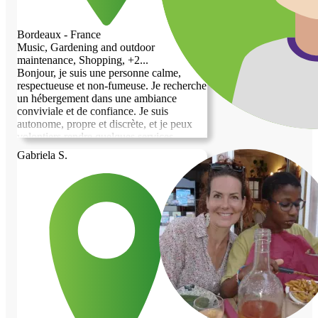
Bordeaux - France
Music, Gardening and outdoor
maintenance, Shopping, +2...
Bonjour, je suis une personne calme,
respectueuse et non-fumeuse. Je recherche
un hébergement dans une ambiance
conviviale et de confiance. Je suis
autonome, propre et discrète, et je peux
volontiers rendre quelques services
comme le ménage, les courses, la
Gabriela S.
préparation de repas, le jardinage ou une
aide informatique selon vos besoins. Je
souhaite construire une relation basée sur
le respect et l’entraide. Merci de votre
attention, au plaisir d’échanger avec vous.