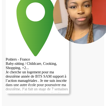
d'autres petits services. Je cherche un
hébergement proche du campus,
disponible à partir de septembre 2026.
Poitiers - France
Baby-sitting / Childcare, Cooking,
Shopping, +2...
Je cherche un logement pour ma
deuxième année de BTS SAM support à
l’action managériales . Je me suis inscrite
dans une autre école pour poursuivre ma
deuxième, J’ai fait un stage de 7 semaines
(assistante administrative dans l’audit
interne ) qui c’est très bien passé
d’ailleurs. À part ça je peux aider pour le