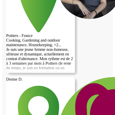
Poitiers - France
Cooking, Gardening and outdoor
maintenance, Housekeeping, +2...
Je suis une jeune femme non-fumeuse,
sérieuse et dynamique, actuellement en
contrat d'alternance. Mon rythme est de 2
à 3 semaines par mois à Poitiers (le reste
du temps, je suis en formation ou en
déplacement hors de la ville). Ce que je
recherche et propose : Je cherche un
Denise D.
hébergement chaleureux pour mes
semaines de présence. En contrepartie, je
suis prête à me mettre à votre service et à
vous accorder du temps en dehors de mes
horaires d'alternance (compagnie, aide au
quotidien, courses, partage de moments de
convivialité). Je suis quelqu'un de de
confiance, discret et impliqué.