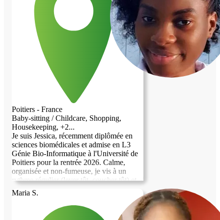
discuter de la manière dont nous pourrions
collaborer ensemble. Merci et à bientôt !
Poitiers - France
Baby-sitting / Childcare, Shopping,
Housekeeping, +2...
Je suis Jessica, récemment diplômée en
sciences biomédicales et admise en L3
Génie Bio-Informatique à l'Université de
Poitiers pour la rentrée 2026. Calme,
organisée et non-fumeuse, je vis à un
rythme régulier (lever tôt, coucher tôt) et
j'aime les environnements tranquilles.
Maria S.
Attachée à ma famille, j'apprécie les
échanges et la convivialité au quotidien. Je
peux aider pour les courses, le ménage ou