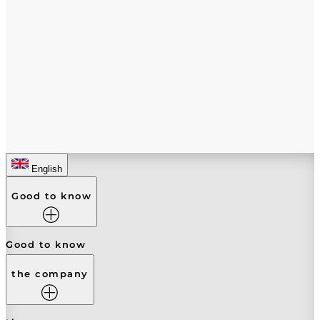
English
Good to know
Good to know
the company