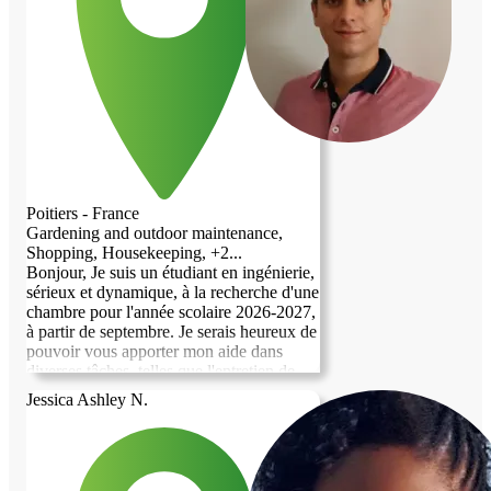
Poitiers - France
Gardening and outdoor maintenance,
Shopping, Housekeeping, +2...
Bonjour, Je suis un étudiant en ingénierie,
sérieux et dynamique, à la recherche d'une
chambre pour l'année scolaire 2026-2027,
à partir de septembre. Je serais heureux de
pouvoir vous apporter mon aide dans
diverses tâches, telles que l'entretien de
jardin, le soutien scolaire en
Jessica Ashley N.
mathématiques, physique, chimie et
français, ou encore l'assistance aux
personnes âgées ou en situation de
handicap. N'hésitez pas à me contacter si
vous êtes intéressé. Je serais ravi de