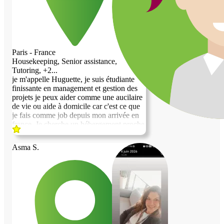
Paris - France
Housekeeping, Senior assistance,
Tutoring, +2...
je m'appelle Huguette, je suis étudiante
finissante en management et gestion des
projets je peux aider comme une aucilaire
de vie ou aide à domicile car c'est ce que
je fais comme job depuis mon arrivée en
france, Je cherche un hébergement proche
de paris ou aux alentours à partir du 10
Aout. Je ne fume pas, je suis très
Asma S.
respectueuse et laborieuse.