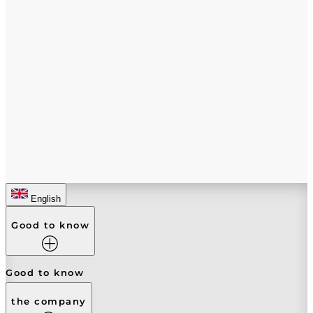
English
Good to know
Good to know
the company