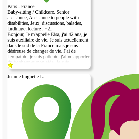
Paris - France
Baby-sitting / Childcare, Senior
assistance, Assistance to people with
disabilities, Jeux, discussions, balades,
jardinage, lecture , +2...
Bonjour, Je m'appelle Elsa, j'ai 42 ans, je
suis auxiliaire de vie. Je suis actuellement
dans le sud de la France mais je suis
désireuse de changer de vie. J'ai de
l'empathie, je suis patiente, j'aime apporter
du bonheur et mon aide. Je suis
polyvalente, j'aime les animaux, je suis
bavarde et m'intéresse à énormément de
Jeanne huguette L.
sujet. J'apprécie travailler auprès de
personnes âgées car elles ont du vécu et
du savoir. Je suis systématiquement
apprécié car je suis souriante et volontaire.
J'ai de bonnes manières et du respect. Je
suis également pédagogue et bienveillante.
J'espère avoir le privilège d'être choisie
pour vivre à vos côtés. Au plaisir de faire
votre connaissance.