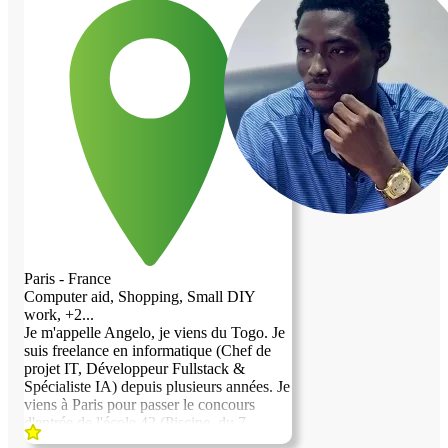
s'emboitent avec mes horaires de stages!
Je suis assez
tranquille,respectueuse,propre et rigolote.
Paris - France
Computer aid, Shopping, Small DIY
work, +2...
Je m'appelle Angelo, je viens du Togo. Je
suis freelance en informatique (Chef de
projet IT, Développeur Fullstack &
Spécialiste IA) depuis plusieurs années. Je
viens à Paris pour passer le concours
d'entrée de l'école 42 (Piscine, du 7
septembre au 2 octobre 2026), je cherche