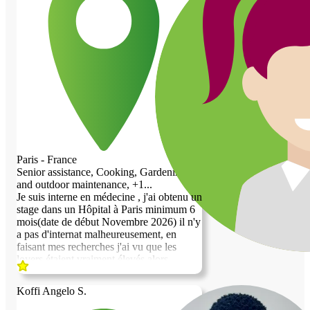
Paris - France
Senior assistance, Cooking, Gardening
and outdoor maintenance, +1...
Je suis interne en médecine , j'ai obtenu un
stage dans un Hôpital à Paris minimum 6
mois(date de début Novembre 2026) il n'y
a pas d'internat malheureusement, en
faisant mes recherches j'ai vu que les
loyers étaient vraiment élevés alors
échanger mes services contre logement
devient une évidence. Je suis polyvalente
Koffi Angelo S.
(cuisine,ect...,aides à la personne agée), il
faut biensur que ces échanges de services