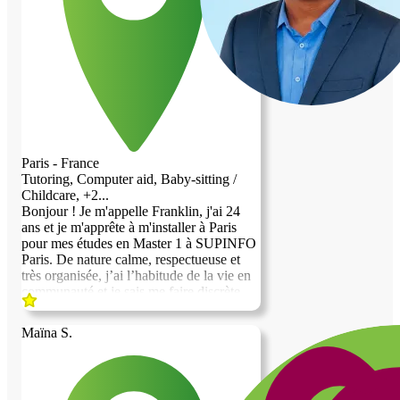
Paris - France
Tutoring, Computer aid, Baby-sitting /
Childcare, +2...
Bonjour ! Je m'appelle Franklin, j'ai 24
ans et je m'apprête à m'installer à Paris
pour mes études en Master 1 à SUPINFO
Paris. De nature calme, respectueuse et
très organisée, j’ai l’habitude de la vie en
communauté et je sais me faire discrète
quand il le faut. Mon rythme de vie sera
partagé entre mes cours la journée (ou
Maïna S.
alternance si j'en trouve) et mes révisions
le soir. Je recherche un hébergement
chaleureux en échange de services. Au
plaisir d'échanger avec vous !