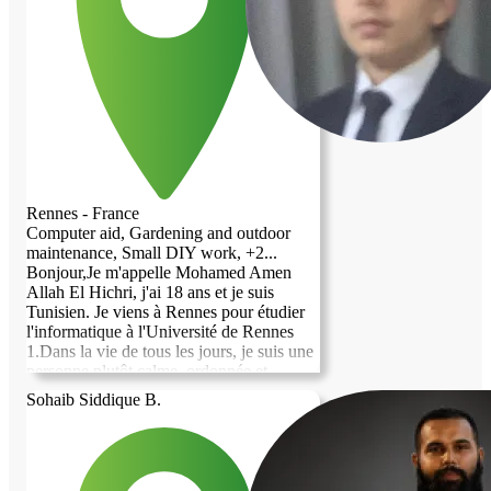
Rennes - France
Computer aid, Gardening and outdoor
maintenance, Small DIY work, +2...
Bonjour,Je m'appelle Mohamed Amen
Allah El Hichri, j'ai 18 ans et je suis
Tunisien. Je viens à Rennes pour étudier
l'informatique à l'Université de Rennes
1.Dans la vie de tous les jours, je suis une
personne plutôt calme, ordonnée et
discrète. J'ai un rythme de vie régulier : je
Sohaib Siddique B.
suis sérieux dans mes études, j'aime me
lever tôt et j'accorde une grande
importance à la propreté et au calme de
mon espace de vie.Ce que je recherche :Je
recherche plus qu'un simple logement