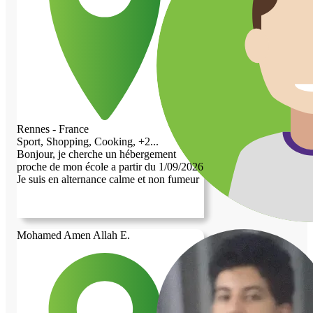
l'informatique, que ce soit pour aider,
dépanner ou apprendre rapidement de
nouvelles choses. Je suis une personne
calme, respectueuse, à l'écoute et très
empathique. J'apprécie les relations basées
sur la confiance et l'entraide, et je suis
toujours prêt à donner un coup de main
pour les tâches du quotidien ou les besoins
de la maison. Je recherche avant tout un
échange humain, dans lequel chacun peut
Rennes - France
s'apporter quelque chose. Sérieux et
Sport, Shopping, Cooking, +2...
motivé, je ferai toujours de mon mieux
Bonjour, je cherche un hébergement
pour être une personne sur qui l'on peut
proche de mon école a partir du 1/09/2026
compter.
Je suis en alternance calme et non fumeur
Mohamed Amen Allah E.