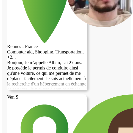
Rennes - France
Computer aid, Shopping, Transportation,
+2...
Bonjour, Je m'appelle Alban, j'ai 27 ans.
Je possède le permis de conduire ainsi
qu'une voiture, ce qui me permet de me
déplacer facilement. Je suis actuellement à
la recherche d'un hébergement en échange
de services. Je n'ai pas d'emploi pour le
moment et j'ai un léger handicap visuel,
Van S.
mais cela ne m'empêche pas d'être
autonome et de réaliser les tâches du
quotidien. J'ai un rythme de vie plutôt
orienté vers l'après-midi, le soir et la nuit,
mais je m'adapte sans difficulté aux
horaires si la situation le demande. Je suis
particulièrement à l'aise avec