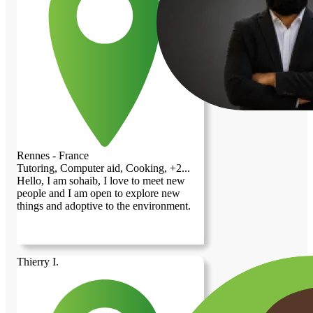
économique ; je souhaite trouver un
véritable lieu d'échange humain et de
bienveillance. Vivre chez l'habitant est
pour moi une opportunité unique de
découvrir la culture française de l'intérieur,
de perfectionner ma langue, et de partager
des moments conviviaux (comme un repas
ou une discussion en fin de journée) tout
en respectant scrupuleusement l'intimité et
le repos de mon hôte.
Rennes - France
Tutoring, Computer aid, Cooking, +2...
Hello, I am sohaib, I love to meet new
people and I am open to explore new
things and adoptive to the environment.
Thierry I.