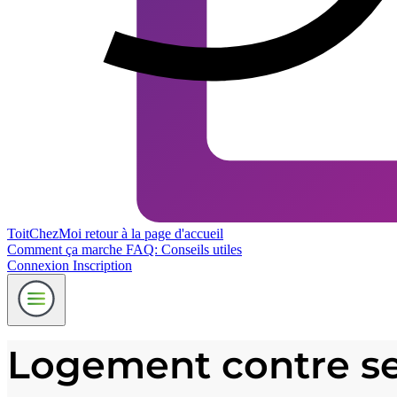
ToitChezMoi
retour à la page d'accueil
Comment ça marche
FAQ: Conseils utiles
Connexion
Inscription
Logement contre ser