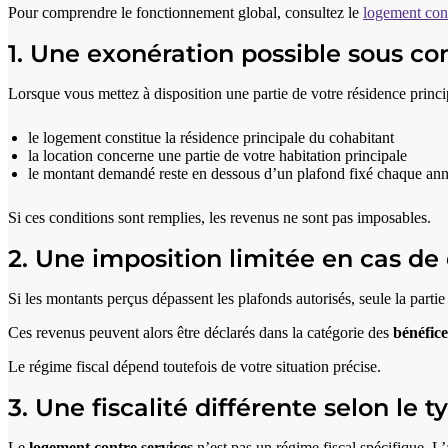
Pour comprendre le fonctionnement global, consultez le
logement cont
1. Une exonération possible sous co
Lorsque vous mettez à disposition une partie de votre résidence princi
le logement constitue la résidence principale du cohabitant
la location concerne une partie de votre habitation principale
le montant demandé reste en dessous d’un plafond fixé chaque an
Si ces conditions sont remplies, les revenus ne sont pas imposables.
2. Une imposition limitée en cas d
Si les montants perçus dépassent les plafonds autorisés, seule la parti
Ces revenus peuvent alors être déclarés dans la catégorie des
bénéfic
Le régime fiscal dépend toutefois de votre situation précise.
3. Une fiscalité différente selon le 
Le
logement contre services
n’est pas un régime fiscal spécifique. L’a