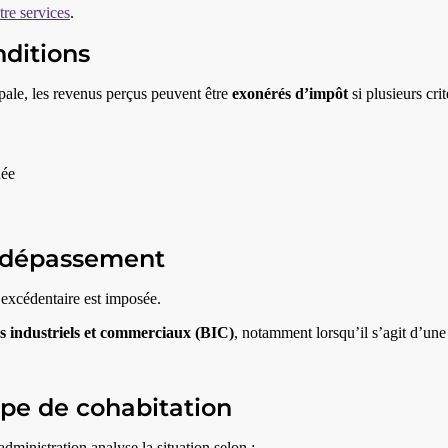
re services
.
nditions
pale, les revenus perçus peuvent être
exonérés d’impôt
si plusieurs crit
née
e dépassement
e excédentaire est imposée.
es industriels et commerciaux (BIC)
, notamment lorsqu’il s’agit d’une
type de cohabitation
dministration analyse la situation selon :