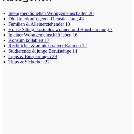
Intergenerationellen Wohngemeinschaften
20
Die Unterkunft gegen Dienstleistung
48
Familien & Alleinerziehender
10
House Sitting: kostenlos wohnen und Hausbetreuung
7
In einer Wohngemeinschaft leben
16
Konsum kollabiert
17
Rechtlicher & administrativer Rahmen
12
Studierende & junge Berufstätige
14
Tipps & Einsparungen
29
Tipps & Sicherheit
22