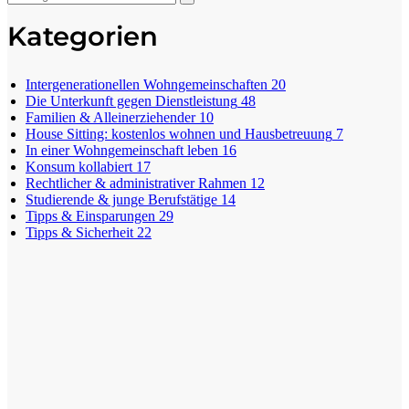
Kategorien
Intergenerationellen Wohngemeinschaften
20
Die Unterkunft gegen Dienstleistung
48
Familien & Alleinerziehender
10
House Sitting: kostenlos wohnen und Hausbetreuung
7
In einer Wohngemeinschaft leben
16
Konsum kollabiert
17
Rechtlicher & administrativer Rahmen
12
Studierende & junge Berufstätige
14
Tipps & Einsparungen
29
Tipps & Sicherheit
22