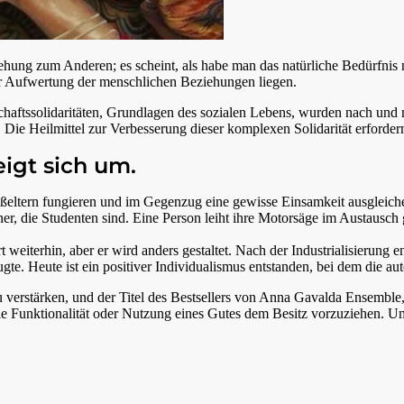
ziehung zum Anderen; es scheint, als habe man das natürliche Bedürfnis
der Aufwertung der menschlichen Beziehungen liegen.
schaftssolidaritäten, Grundlagen des sozialen Lebens, wurden nach und
n. Die Heilmittel zur Verbesserung dieser komplexen Solidarität erforde
eigt sich um.
roßeltern fungieren und im Gegenzug eine gewisse Einsamkeit ausgleich
er, die Studenten sind. Eine Person leiht ihre Motorsäge im Austausch
rt weiterhin, aber er wird anders gestaltet. Nach der Industrialisierung 
gte. Heute ist ein positiver Individualismus entstanden, bei dem die 
 verstärken, und der Titel des Bestsellers von Anna Gavalda Ensemble, 
 die Funktionalität oder Nutzung eines Gutes dem Besitz vorzuziehen. 