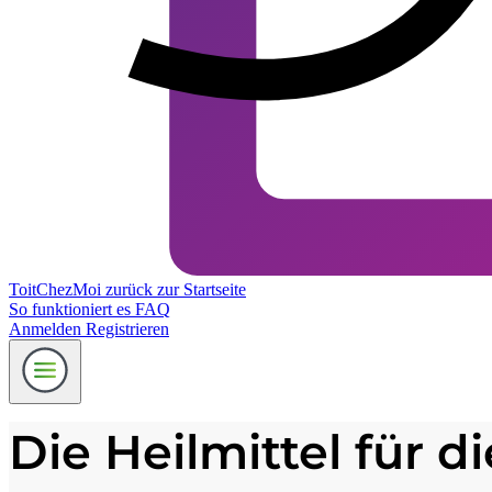
ToitChezMoi
zurück zur Startseite
So funktioniert es
FAQ
Anmelden
Registrieren
Die Heilmittel für di