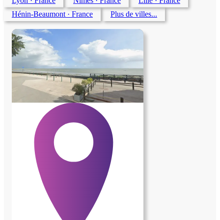
Lyon
· France
Nîmes
· France
Lille
· France
Hénin-Beaumont
· France
Plus de villes...