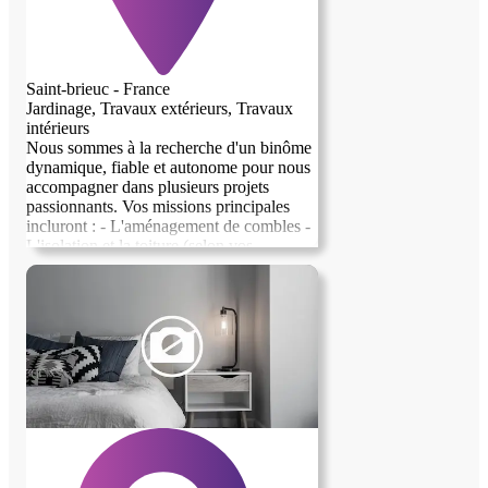
Saint-brieuc - France
Jardinage, Travaux extérieurs, Travaux
intérieurs
Nous sommes à la recherche d'un binôme
dynamique, fiable et autonome pour nous
accompagner dans plusieurs projets
image précédente
image suivante
passionnants. Vos missions principales
incluront : - L'aménagement de combles -
L'isolation et la toiture (selon vos
compétences) - Des travaux de rénovation
intérieure - Les finitions et divers petits
travaux De manière ponctuelle, nous
pourrions également avoir besoin d'aide
pour du jardinage léger. Si vous êtes
motivé et prêt à relever ces défis, nous
serions ravis de collaborer avec vous !