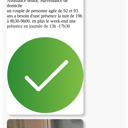
Assistance senior, Surveillance de
domicile
un couple de personne agée de 92 et 93
ans a besoin d'une présence la nuit de 19h
à 8h30-9h00. en plus le week-end une
image précédente
image suivante
présence en journée de 13h -17h30