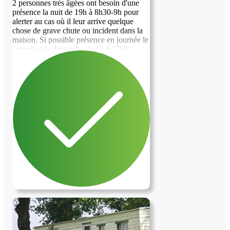
2 personnes très âgées ont besoin d'une
présence la nuit de 19h à 8h30-9h pour
alerter au cas où il leur arrive quelque
image précédente
image suivante
chose de grave chute ou incident dans la
maison. Si possible présence en journée le
samedi et la dimanche de 13 à 17h30.