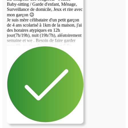
Baby-sitting / Garde d'enfant, Ménage,
Surveillance de domicile, Jeux et rire avec
mon garçon 😉
Je suis mère célibataire d'un petit garçon
de 4 ans scolarisé à 1km de la maison, j'ai
image précédente
image suivante
des horaires atypiques en 12h
jour(7h/19h), nuit (19h/7h), aléatoirement
semaine et we . Besoin de faire garder
mon fils environ 6nuits/mois et 6 fin
d'après midi avec récupération à l'école et
donner le repas avant mon retour à la
maison. Et certains we en journée. Nous
avons un chat. Nous habitons dans une
belle maison indépendante, en impasse
avec garage, jardin clos, terrasses
surélevées. Secteur calme à 10 min de
Rennes en voiture. Permis et voiture
souhaitable mais pas obligatoire. Bus à
200m de la maison pour rejoindre Rennes
villejean en moins de 20min. Grande
pièce à vivre. Nous partagerons les
espaces communs tout en respectant
l'intimité de chacun. Je recherche une
personne de confiance, respectueuse qui
saura prendre soin de mon fils et de ma