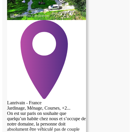
s’ennuie jamais . Commune de Rennes
Métropole, les lignes de bus STAR 74 et
61 sont à proximité (2km); nous pouvons
prêter un vélo. Au plaisir de faire votre
connaissance !
Lanrivain - France
Jardinage, Ménage, Courses, +2...
On est sur paris on souhaite que
quelqu’un habite chez nous et s’occupe de
notre domaine, la personne doit
absolument être véhiculé pas de couple