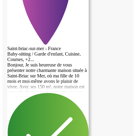
Saint-briac-sur-mer - France
Baby-sitting / Garde d'enfant, Cuisine,
Courses, +2...
Bonjour, Je suis heureuse de vous
présenter notre charmante maison située à
Saint-Briac sur Mer, où ma fille de 10
mois et moi-même avons le plaisir de
vivre. Avec ses 150 m², notre maison est
entourée d'une nature apaisante, et nous
avons la chance d'y partager notre
quotidien avec un adorable border collie,
trois poules et des chevaux qui viennent
régulièrement nous rendre visite. Le cadre
de vie est lumineux et agréable, à
seulement 10 minutes à pied de la plage et
à 15 minutes des commerces. En tant que
maman solo ayant récemment repris une