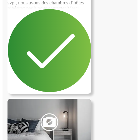
svp , nous avons des chambres d’hôtes
n’hésitez pas à nous contacter Merci
bonne journée François et Aimee