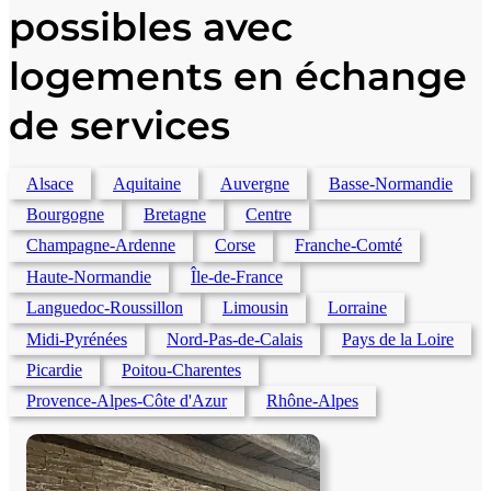
possibles avec
logements en échange
de services
Alsace
Aquitaine
Auvergne
Basse-Normandie
Bourgogne
Bretagne
Centre
Champagne-Ardenne
Corse
Franche-Comté
Haute-Normandie
Île-de-France
Languedoc-Roussillon
Limousin
Lorraine
Midi-Pyrénées
Nord-Pas-de-Calais
Pays de la Loire
Picardie
Poitou-Charentes
Provence-Alpes-Côte d'Azur
Rhône-Alpes