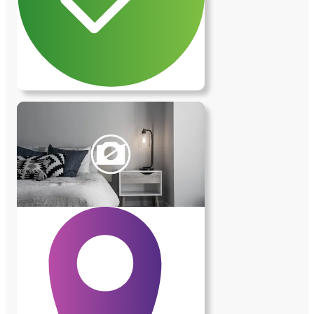
activité professionnelle, je trouve parfois
que la gestion quotidienne de la maison,
de ma petite fille, de mon travail et de nos
animaux peut être un peu intense. Je
recherche donc une personne bienveillante
et dynamique, prête à m'aider en échange
d'une jolie chambre privative dans notre
maison. Les services dont j'aurais besoin
incluent des tâches quotidiennes à la
maison, des promenades avec ma chienne,
ainsi que la possibilité de récupérer ma
fille après la crèche (qui est accessible à
pied), de lui donner son bain ou de la
garder quelques heures un soir. En
somme, je cherche une aide pour alléger le
quotidien d'une maman solo. Si vous vous
reconnaissez dans ce profil, je serais ravie
d'échanger avec vous et de discuter de
cette belle opportunité. À bientôt, j'espère
!