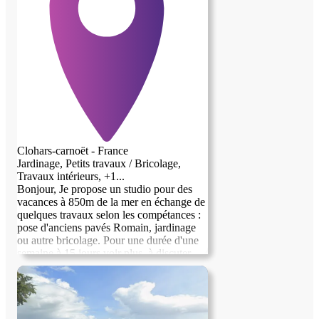
Clohars-carnoët - France
Jardinage, Petits travaux / Bricolage,
Travaux intérieurs, +1...
Bonjour, Je propose un studio pour des
vacances à 850m de la mer en échange de
quelques travaux selon les compétances :
image précédente
image suivante
pose d'anciens pavés Romain, jardinage
ou autre bricolage. Pour une durée d'une
semaine à 15 jours voir plus, à discuter.