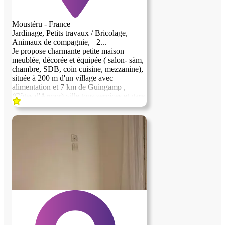
Moustéru - France
Jardinage, Petits travaux / Bricolage,
Animaux de compagnie, +2...
Je propose charmante petite maison
meublée, décorée et équipée ( salon- sàm,
chambre, SDB, coin cuisine, mezzanine),
image précédente
image suivante
située à 200 m d'un village avec
alimentation et 7 km de Guingamp ,
(Côtes d'Armor) ville tous services et gare
tgv, dans trés belle campagne. En échange
je demande quelques heures par jour, 6/7,
à savoir entretien 2 abris à chevaux,
nourrissage chevaux automne-hiver, tonte,
gyrobroyage, coupe bois pour poêles, et
petit bricolage occasionnel. Cela
représente entre 2 et 4 h / jour selon la
météo et la saison! Proposition sérieuse
pour ( idéal ) jeune retraité, célibataire ou
marié, aimant et connaissant campagne et
animaux. URGENT.