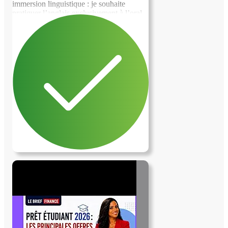
immersion linguistique : je souhaite
pratiquer l’anglais exclusivement à l’oral,
avec une présence d’environ 3 heures par
jour. Je recherche une personne :
anglophone ou avec un très bon niveau
d’anglais, à l’aise dans la conversation,
disponible, bienveillante et engagée dans
l’échange. Périodes souhaitées : du 20 mai
au 5 juin du 13 juin au 7 juillet L’idée est
de partager des moments du quotidien en
anglais (échanges, discussions, vie
courante), dans un esprit simple et naturel.
Appartement agréable, calme et bien situé
à Montreuil. Si vous êtes intéressé(e),
merci de m’écrire en me parlant un peu de
vous et de votre niveau d’anglais.