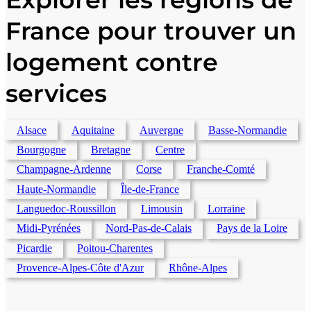
participation vous êtes nourris loges
France pour trouver un
logement contre
services
Alsace
Aquitaine
Auvergne
Basse-Normandie
Bourgogne
Bretagne
Centre
Champagne-Ardenne
Corse
Franche-Comté
Haute-Normandie
Île-de-France
Languedoc-Roussillon
Limousin
Lorraine
Midi-Pyrénées
Nord-Pas-de-Calais
Pays de la Loire
Picardie
Poitou-Charentes
Provence-Alpes-Côte d'Azur
Rhône-Alpes