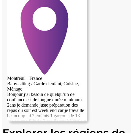
Montreuil - France
Baby-sitting / Garde d'enfant, Cuisine,
Ménage
Bonjour j’ai besoin de quelqu’un de
confiance est de longue durée minimum
2ans je demande juste préparation des
repas du soir est week-end car je travaille
beaucoup jai 2 enfants 1 garçons de 13
ans est une fille de 9 ans il vont à l’école tt
seule est rentre tous seul possibilité de
Explorer les régions de
travailler la journée je demande aucune