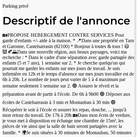
Parking privé
Descriptif de l'annonce
🏡PROPOSE HEBERGEMENT CONTRE SERVICES Pour
garde d'enfants +/- aide à la maison. * 📍Dans une propriété en Tarn
et Garonne, Castelsarrasin (82100) * Bonjour à toutes & tous ! 😃
🕍🍂🌄Dans une nouvelle région, aux beaux paysages, voici ma
recherche : * Dans le cadre d'une séparation avec garde partagée des
enfants (5 et 7 ans), 1 semaine sur 2. * Je cherche quelqu'un qui
pourrait me garder les enfants sur mes jours de travail. Je suis
infirmière en 12h et le temps d'absence sur mes jours travailler est de
6h à 20h. Le nombre de jours peut varier de 1 à 4 maximum par
semaine seulement 1 semaine sur 2. 🟢 Assurer le réveil et la
préparation avant de partir à l'école. De 6h à 9h00 🟢 Déposer aux
écoles de Castelsarrasin à 3 min et Montauban à 30 min 🟢
Récupérer le soir à l'école et assurer les repas, douche, ... jusqu'à
mon retour du travail. De 17h à 20h 🏡Dans mon écrin de verdure,
je vous met à disposition en échange une chambre de 15m², les
pièces de vie ainsi que la salle de bain seront partagées avec la
famille. * 🌍Je suis situées à 30 minutes de Montauban, 50 minutes