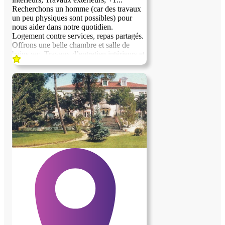
Recherchons un homme (car des travaux
un peu physiques sont possibles) pour
nous aider dans notre quotidien.
Logement contre services, repas partagés.
Offrons une belle chambre et salle de
bains wc. Travaux d’entretien intérieurs et
extérieurs, bricolage (15 heures/semaine à
définir). Habitons à la campagne au nord
du département des Hautes-Pyrénées (37
kms de Tarbes, 43 de Pau, 34
d’Aire/Adour, 69 d’Auch, 53 de Lourdes,
150 de Toulouse sans autoroute, 158 de
Bayonne avec autoroute) à quelques
kilomètres de la petite ville de
Maubourguet (65700) dans une grande
maison, au milieu d’un parc de 2300 m2.
Environnement privilégié, communion
avec la nature. Sommes deux hommes de
la même famille, presque septuagénaires, à
la santé plutôt fragile, et avons des
difficultés à tout assumer. Il y a quelques
animaux, 1 chat, 2 canards colvert
d’ornement, 2 couples de colombes
blanches. Si l’hébergé venait à convenir, il