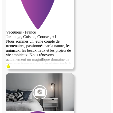
serait considéré comme faisant parti de la
famille…
Vacquiers - France
Jardinage, Cuisine, Courses, +1...
Nous sommes un jeune couple de
trentenaires, passionnés par la nature, les
animaux, les beaux lieux et les projets de
vie ambitieux. Nous rénovons
actuellement un magnifique domaine de
plusieurs hectares, situé en pleine forêt, à
environ 20/25 minutes de Toulouse. Le
cadre est calme, verdoyant et inspirant :
forêt, oiseaux, grands espaces, clubs
d’équitation à proximité… Un vrai lieu de
vie pour une personne qui aime
profondément la campagne, la nature, les
animaux et la vie en extérieur. Nous
arrivons à la fin des travaux et nous
recherchons une personne sérieuse,
dynamique, autonome et très motivée pour