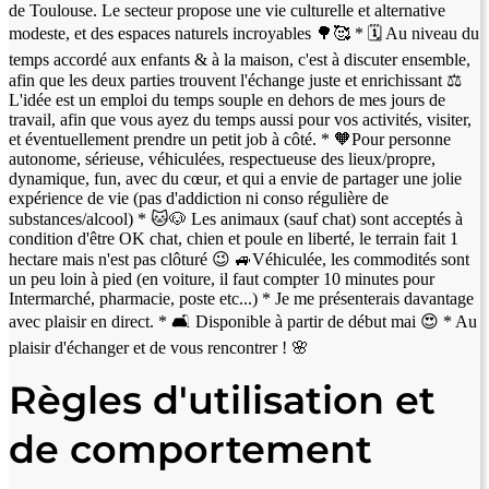
de Toulouse. Le secteur propose une vie culturelle et alternative
modeste, et des espaces naturels incroyables 🌳🥰 * 🗓 Au niveau du
temps accordé aux enfants & à la maison, c'est à discuter ensemble,
afin que les deux parties trouvent l'échange juste et enrichissant ⚖️
L'idée est un emploi du temps souple en dehors de mes jours de
travail, afin que vous ayez du temps aussi pour vos activités, visiter,
et éventuellement prendre un petit job à côté. * 🧡Pour personne
autonome, sérieuse, véhiculées, respectueuse des lieux/propre,
dynamique, fun, avec du cœur, et qui a envie de partager une jolie
expérience de vie (pas d'addiction ni conso régulière de
substances/alcool) * 🐱🐶 Les animaux (sauf chat) sont acceptés à
condition d'être OK chat, chien et poule en liberté, le terrain fait 1
hectare mais n'est pas clôturé 😉 🚙Véhiculée, les commodités sont
un peu loin à pied (en voiture, il faut compter 10 minutes pour
Intermarché, pharmacie, poste etc...) * Je me présenterais davantage
avec plaisir en direct. * 🛋 Disponible à partir de début mai 😍 * Au
plaisir d'échanger et de vous rencontrer ! 🌸
Règles d'utilisation et
de comportement