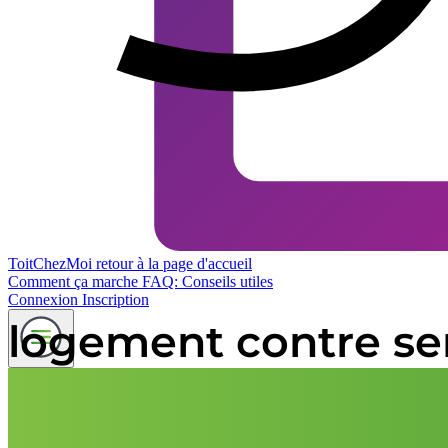
ToitChezMoi
retour à la page d'accueil
Comment ça marche
FAQ: Conseils utiles
Connexion
Inscription
logement contre ser