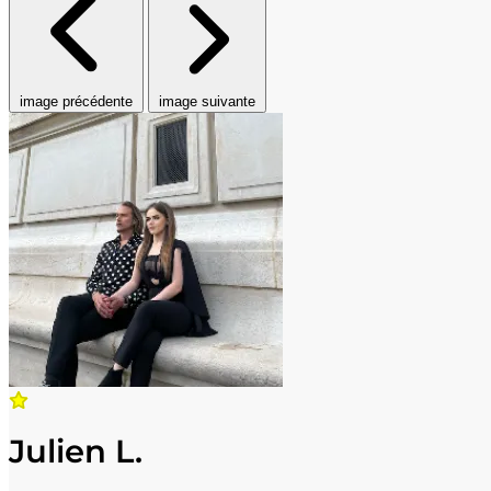
image précédente
image suivante
Julien L.