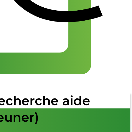
 recherche aide
euner)