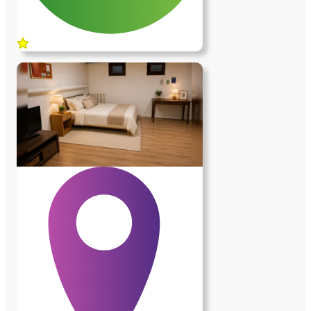
de stationnement. Lave-linge et sèche-
linge familiaux sont à disposition. Le
chauffage est assuré par la pompe à
chaleur de la maison, complétée par une
pompe à chaleur individuelle. Les charges
sont incluses. • L'environnement La
maison est située sur les hauteurs de
Bièvres, dans un environnement
exceptionnel, très calme, entouré de bois
et d'espaces naturels. La gare est à environ
1,2 km et les arrêts de bus à 500 mètres.
Le Centre Commercial Vélizy II est à
5km. Grand frais à 3km… • Les services
demandés À l'intérieur de la maison
(environ 2 à 3 heures par jour ; une heure
le matin le reste adaptable) : - entretien
quotidien du rez-de-chaussée que j'occupe
; - entretien du linge ; - une fois par
semaine, ménage de trois chambres en
rez-de jardin occupées par des étudiants
ainsi que de mon bureau de consultation.
À l'extérieur et pour l'entretien courant de
la propriété (environ 2 à 3 heures par
semaine) - entretien courant saisonnier du
jardin ; tonte de la pelouse au printemps ;