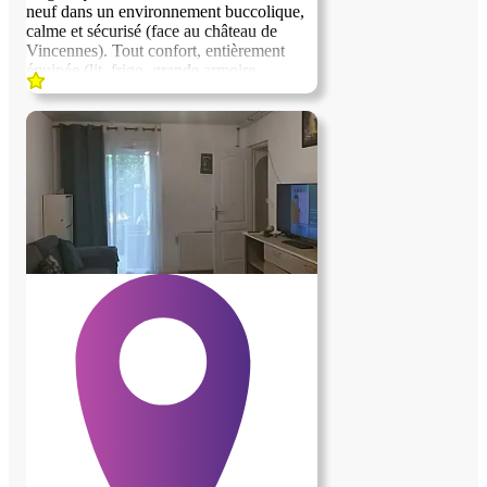
neuf dans un environnement buccolique,
calme et sécurisé (face au château de
Vincennes). Tout confort, entièrement
équipée (lit, frigo, grande armoire,
rétroprojecteur, bureau...). Nous
recherchons une personne sérieuse et
discrète pour nous aider dans la gestion et
la garde de nos jumeaux de 4 ans. Nous
sommes un couple avec un métier
atypique et des horaires variables. La
personne devra pouvoir preparer les
enfants le matin déposer les enfants à
l'école pour 8h30 et aller les chercher à
16h15, 4 jours par semaine (école à 8 min
en vélo cargo). La personne aura la
reponsabilite des enfants des l’absences
des parents pour raisons professionnelles
ou privees. La personne ne dépassera pas
15h par semaine en contrepartie du
logement. Les 15h par semaine seront
étalées sur toute l'année, entre nos
vacances (9 semaines) et nos repos en
semaines. En général, la personne effectue
entre 7h et 8h par semaine. La personne
devra garder les enfants une soirée par