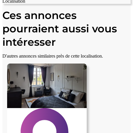
Localisation
Leaflet
|
© OpenStreetMap contributors
+
Ces annonces
−
pourraient aussi vous
intéresser
D'autres annonces similaires près de cette localisation.