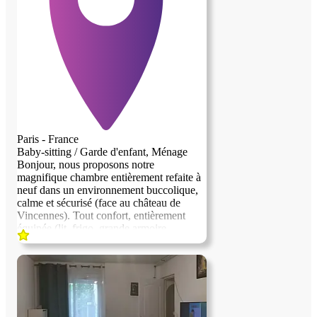
Paris - France
Baby-sitting / Garde d'enfant, Ménage
Bonjour, nous proposons notre
magnifique chambre entièrement refaite à
neuf dans un environnement buccolique,
calme et sécurisé (face au château de
Vincennes). Tout confort, entièrement
équipée (lit, frigo, grande armoire,
rétroprojecteur, bureau...). Nous
recherchons une personne sérieuse et
discrète pour nous aider dans la gestion et
la garde de nos jumeaux de 4 ans. Nous
sommes un couple avec un métier
atypique et des horaires variables. La