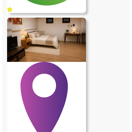
linge familiaux sont à disposition. Le
chauffage est assuré par la pompe à
chaleur de la maison, complétée par une
pompe à chaleur individuelle. Les charges
sont incluses. • L'environnement La
maison est située sur les hauteurs de
Bièvres, dans un environnement
exceptionnel, très calme, entouré de bois
et d'espaces naturels. La gare est à environ
1,2 km et les arrêts de bus à 500 mètres.
Le Centre Commercial Vélizy II est à
5km. Grand frais à 3km… • Les services
demandés À l'intérieur de la maison
(environ 2 à 3 heures par jour ; une heure
le matin le reste adaptable) : - entretien
quotidien du rez-de-chaussée que j'occupe
; - entretien du linge ; - une fois par
semaine, ménage de trois chambres en
rez-de jardin occupées par des étudiants
ainsi que de mon bureau de consultation.
À l'extérieur et pour l'entretien courant de
la propriété (environ 2 à 3 heures par
semaine) - entretien courant saisonnier du
jardin ; tonte de la pelouse au printemps ;
ramassage des feuilles en automne ;