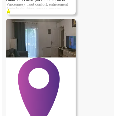
Vincennes). Tout confort, entièrement
équipée (lit, frigo, grande armoire,
rétroprojecteur, bureau...). Nous
recherchons une personne sérieuse et
discrète pour nous aider dans la gestion et
la garde de nos jumeaux de 4 ans. Nous
sommes un couple avec un métier
atypique et des horaires variables. La
personne devra pouvoir preparer les
enfants le matin déposer les enfants à
l'école pour 8h30 et aller les chercher à
16h15, 4 jours par semaine (école à 8 min
en vélo cargo). La personne aura la
reponsabilite des enfants des l’absences
des parents pour raisons professionnelles
ou privees. La personne ne dépassera pas
15h par semaine en contrepartie du
logement. Les 15h par semaine seront
étalées sur toute l'année, entre nos
vacances (9 semaines) et nos repos en
semaines. En général, la personne effectue
entre 7h et 8h par semaine. La personne
devra garder les enfants une soirée par
mois, se rendre disponible s'il y a des