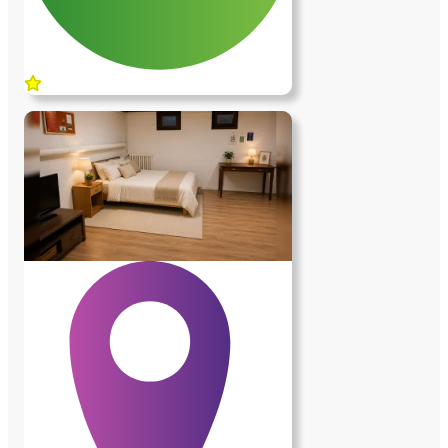
logement dispose également d'une place
de stationnement. Lave-linge et sèche-
linge familiaux sont à disposition. Le
chauffage est assuré par la pompe à
chaleur de la maison, complétée par une
pompe à chaleur individuelle. Les charges
sont incluses. • L'environnement La
maison est située sur les hauteurs de
Bièvres, dans un environnement
exceptionnel, très calme, entouré de bois
et d'espaces naturels. La gare est à environ
1,2 km et les arrêts de bus à 500 mètres.
Le Centre Commercial Vélizy II est à
5km. Grand frais à 3km… • Les services
demandés À l'intérieur de la maison
(environ 2 à 3 heures par jour ; une heure
le matin le reste adaptable) : - entretien
quotidien du rez-de-chaussée que j'occupe
; - entretien du linge ; - une fois par
semaine, ménage de trois chambres en
rez-de jardin occupées par des étudiants
ainsi que de mon bureau de consultation.
À l'extérieur et pour l'entretien courant de
la propriété (environ 2 à 3 heures par