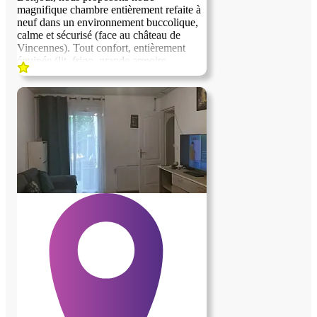
magnifique chambre entièrement refaite à
neuf dans un environnement buccolique,
calme et sécurisé (face au château de
Vincennes). Tout confort, entièrement
équipée (lit, frigo, grande armoire,
rétroprojecteur, bureau...). Nous
recherchons une personne sérieuse et
discrète pour nous aider dans la gestion et
la garde de nos jumeaux de 4 ans. Nous
sommes un couple avec un métier
atypique et des horaires variables. La
personne devra pouvoir preparer les
enfants le matin déposer les enfants à
l'école pour 8h30 et aller les chercher à
16h15, 4 jours par semaine (école à 8 min
en vélo cargo). La personne aura la
reponsabilite des enfants des l’absences
des parents pour raisons professionnelles
ou privees. La personne ne dépassera pas
15h par semaine en contrepartie du
logement. Les 15h par semaine seront
étalées sur toute l'année, entre nos
vacances (9 semaines) et nos repos en
semaines. En général, la personne effectue
entre 7h et 8h par semaine. La personne