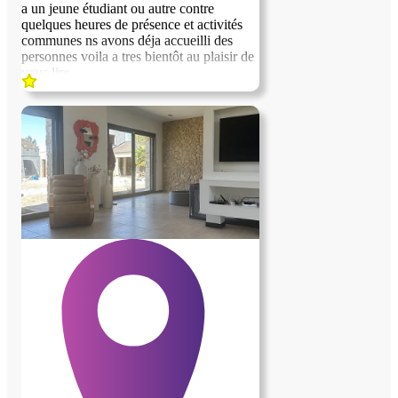
qu'il est allergique aux chats.
a un jeune étudiant ou autre contre
quelques heures de présence et activités
communes ns avons déja accueilli des
personnes voila a tres bientôt au plaisir de
vous lire