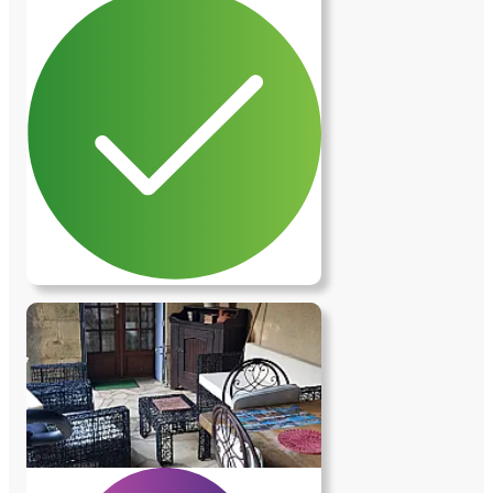
privative. la salle des petits déjeuners est
disponible 24/24. celle-ci comprend un
réfrigérateur, un four micro-ondes ainsi
que de la vaisselle à disposition - pas de
possibilité de cuisiner, seulement de faire
réchauffer. J'enverrai des photos
supplementaires dès qu'un contact sera
établi. Je souhaite le remplacement d'une
fenêtre de toit