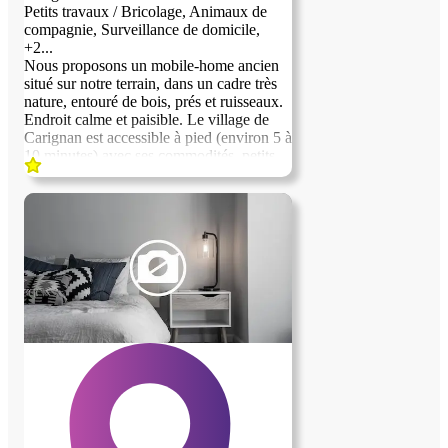
Petits travaux / Bricolage, Animaux de
compagnie, Surveillance de domicile,
+2...
Nous proposons un mobile-home ancien
situé sur notre terrain, dans un cadre très
nature, entouré de bois, prés et ruisseaux.
Endroit calme et paisible. Le village de
Carignan est accessible à pied (environ 5 à
10 minutes) avec ses commodités, petits
commerces, bibliothèques et activités
sportives et artistiques. Un bus permet
également de rejoindre Bordeaux centre
en environ 30 minutes. Le logement est
proposé en échange d’une quarantaine
d’heures par mois principalement « d’aide
à la ferme » Nous cherchons une personne
sérieuse, autonome et de confiance , sans
addiction à l’alcool, soigneuse et
respectueuse des lieux et des gens, aimant
la nature et les animaux.