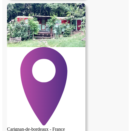
avoir d'animaux , et non fumeur Lieu de
vie avec personne en retraite valide
partage de la nourriture, lavage de linge et
autres petites tâches en commun , peux
faire accompagnement administratif ,
médical , courses , et divers autres services
Toutes personne n'ayant pas de critères
avec cette annonce , s'abstenir Profiteur
s'abstenir
Carignan-de-bordeaux - France