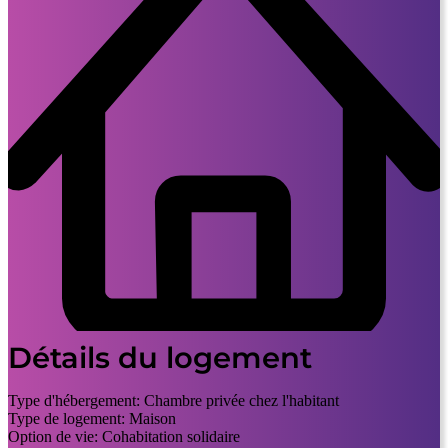
Détails du logement
Type d'hébergement:
Chambre privée chez l'habitant
Type de logement:
Maison
Option de vie:
Cohabitation solidaire