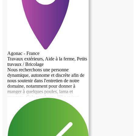
Agonac - France
Travaux extérieurs, Aide à la ferme, Petits
travaux / Bricolage
Nous recherchons une personne
dynamique, autonome et discrète afin de
nous soutenir dans l'entretien de notre
domaine, notamment pour donner à
manger à quelques poules, lama et
moutons. Cela représente 1H par jour
environ. Nous n'acceptons pas les fumeurs
et les animaux. Le logement proposé à
titre gratuit est un studio au R+1 avec une
entrée indépendante de notre maison. Il y
a une cuisine, deux chambres et une salle
de bain/wc soit 80m2 Le domaine se situe
entre Champcevinel et Agonac.