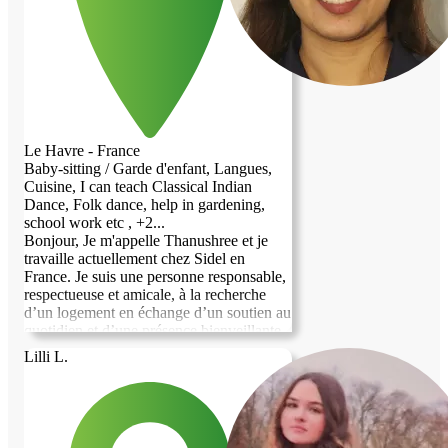
Le Havre - France
Baby-sitting / Garde d'enfant, Langues,
Cuisine, I can teach Classical Indian
Dance, Folk dance, help in gardening,
school work etc , +2...
Bonjour, Je m'appelle Thanushree et je
travaille actuellement chez Sidel en
France. Je suis une personne responsable,
respectueuse et amicale, à la recherche
d’un logement en échange d’un soutien au
quotidien et d’une présence bienveillante.
Je suis indépendante, calme, digne de
Lilli L.
confiance et j’aime aider les autres. Je
serais heureuse d’apporter mon aide pour
les petites tâches ménagères, la cuisine, la
garde d’enfants, la compagnie aux
personnes âgées, les soins aux animaux de