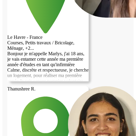
tout le monde. ​N'hésitez pas à m'écrire en
MP pour faire connaissance !
Le Havre - France
Courses, Petits travaux / Bricolage,
Ménage, +2...
Bonjour je m'appelle Marlys, j'ai 18 ans,
je vais entamer cette année ma première
année d'études en tant qu'infirmière
Calme, discrète et respectueuse, je cherche
un logement, pour réaliser ma première
année Je suis sapeur pompier volontaire,
j'ai donc le sens des responsabilités et je
Thanushree R.
peux aider en cas de besoin Merci