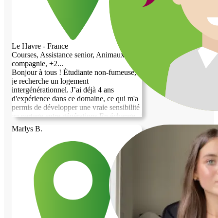
recherche avant tout un cadre bienveillant
et respectueux, fondé sur la confiance et
l'entraide. Je serais ravi d'échanger avec
vous etJe me trouve dans une situation
d'urgence et suis à la recherche d'un
Le Havre - France
hébergement pour les prochains mois, car
Courses, Assistance senior, Animaux de
je dois quitter mon logement actuel très
compagnie, +2...
bientôt. d'explorer les possibilités
Bonjour à tous ! Étudiante non-fumeuse,
ensemble. Bien à vous.
je recherche un logement
intergénérationnel. J’ai déjà 4 ans
d'expérience dans ce domaine, ce qui m'a
permis de développer une vraie sensibilité
au partage entre générations. ​En échange
d'un hébergement à petit budget, je
Marlys B.
propose une présence bienveillante le soir
et une aide au quotidien (courses, sorties,
discussions...). ​L'idée étant de trouver un
bel équilibre où chacun conserve son
autonomie, nous définirons ensemble un
planning à l'avance. Par exemple, nous
pourrons convenir de deux soirées libres
par semaine et de certains week-ends pour
mes sorties et moments personnels, afin
que l'organisation soit fluide et claire pour