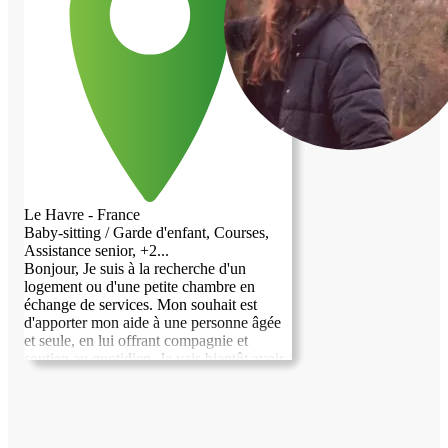
compagnie ou tout autre soutien quotidien
raisonnable si nécessaire. J’aime cuisiner
et maintenir un environnement propre et
organisé. Je parle couramment anglais
ainsi que plusieurs langues indiennes, et
j’ai également quelques connaissances en
français. Je recherche un cadre de vie sûr,
respectueux et bénéfique pour les deux
parties, dans lequel je pourrais contribuer
positivement tout en bénéficiant d’un
hébergement pendant mon séjour.
J’accorde beaucoup d’importance à la
Le Havre - France
gentillesse, à la confiance et à une bonne
Baby-sitting / Garde d'enfant, Courses,
communication. Merci de prendre le
Assistance senior, +2...
temps de considérer mon profil. Je serais
Bonjour, Je suis à la recherche d'un
ravie d’échanger davantage et de faire
logement ou d'une petite chambre en
votre connaissance. Cordialement,
échange de services. Mon souhait est
Thanushree
d'apporter mon aide à une personne âgée
et seule, en lui offrant compagnie et
soutien au quotidien. Je vais bientôt avoir
18 ans et je me décris comme douce,
gentille, discrète et appliquée. De plus, je
ne fume pas. Je serais ravie de pouvoir
contribuer à votre bien-être tout en