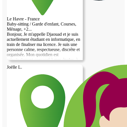
Le Havre - France
Baby-sitting / Garde d'enfant, Courses,
Ménage, +2...
Bonjour, Je m'appelle Djaouad et je suis
actuellement étudiant en informatique, en
train de finaliser ma licence. Je suis une
personne calme, respectueuse, discrète et
organisée. Mon quotidien est
principalement consacré à mes études, à
mon travail sur ordinateur et à mes
Joëlle L.
démarches professionnelles. J'apprécie les
environnements sereins et je m'efforce
toujours de respecter les lieux où je vis
ainsi que les personnes qui m'accueillent.
En échange de l'hébergement, je suis prêt
à offrir mon aide pour diverses tâches du
quotidien : assistance informatique, aide
administrative simple, courses, ménage,
entretien de la maison, jardinage léger, ou
encore compagnie pour ceux qui en ont
besoin. Je suis motivé, sérieux et désireux
de rendre service selon vos besoins. Je