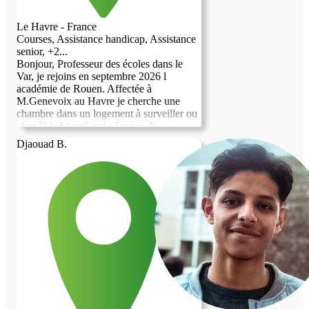
Le Havre - France
Courses, Assistance handicap, Assistance
senior, +2...
Bonjour, Professeur des écoles dans le
Var, je rejoins en septembre 2026 l
académie de Rouen. Affectée à
M.Genevoix au Havre je cherche une
chambre dans un logement à surveiller ou
chez "l habitant" qui a besoin de
compagnie, d assistance ou d aide pour les
Djaouad B.
tâches du quotidien. Je peux vous partager
mon expérience et les recommandations.
Bien cordialement, Sabrina