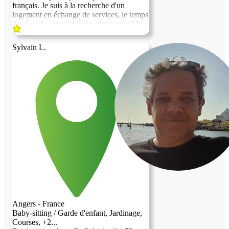
français. Je suis à la recherche d'un
logement en échange de services, le temps
de résoudre un problème administratif lié
au renouvellement de mon titre de séjour,
qui prend un peu de temps. En raison de
Sylvain L.
cette situation, je ne peux plus travailler et
j'éprouve des difficultés à subvenir à mes
besoins. Cette solution serait temporaire,
juste le temps de régulariser ma situation.
Je reste à votre disposition pour toute
information complémentaire. Bien
cordialement, Bokazolo Roche Gladisse
Angers - France
Baby-sitting / Garde d'enfant, Jardinage,
Courses, +2...