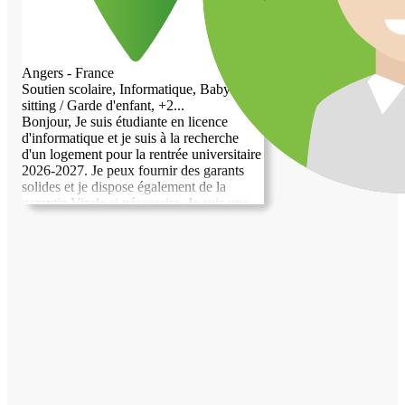
Angers - France
Soutien scolaire, Informatique, Baby-
sitting / Garde d'enfant, +2...
Bonjour, Je suis étudiante en licence
d'informatique et je suis à la recherche
d'un logement pour la rentrée universitaire
2026-2027. Je peux fournir des garants
solides et je dispose également de la
garantie Visale si nécessaire. Je suis une
personne respectueuse, non fumeuse, et je
m'engage à respecter les délais de
paiement. Merci de votre attention, et
j'espère avoir l'opportunité de trouver un
logement qui me conviendra.