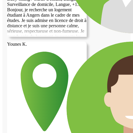
Surveillance de domicile, Langue, +1...
Bonjour, je recherche un logement
étudiant à Angers dans le cadre de mes
études. Je suis admise en licence de droit à
distance et je suis une personne calme,
sérieuse, respectueuse et non-fumeuse. Je
prends soin du logement, je respecte les
espaces communs et je participe volontiers
Younes K.
au ménage. Je recherche un hébergement
disponible dès que possible et je peux
fournir un dossier complet ainsi qu’un
garant si nécessaire. Merci pour votre
attention, au plaisir d’échanger avec vous.