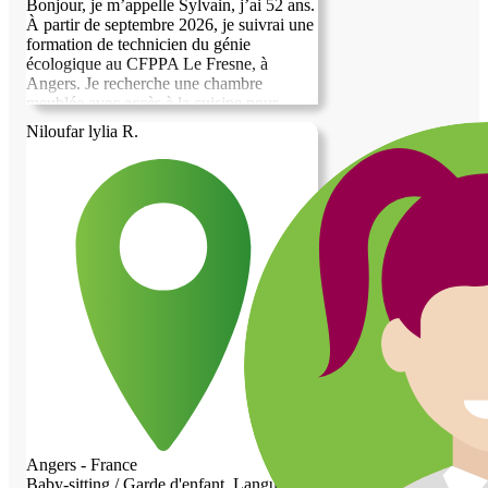
Bonjour, je m’appelle Sylvain, j’ai 52 ans.
À partir de septembre 2026, je suivrai une
formation de technicien du génie
écologique au CFPPA Le Fresne, à
Angers. Je recherche une chambre
meublée avec accès à la cuisine pour
préparer mes repas, uniquement pendant
Niloufar lylia R.
mes périodes de cours, selon un calendrier
connu à l’avance. En contrepartie, je peux
proposer du jardinage et de l’entretien
extérieur, du gardiennage, des soins aux
animaux, une aide administrative et
informatique, ainsi qu’une aide pour les
courses ou de petits déplacements.
Sérieux, calme et autonome, je souhaite
trouver un accord clair et équilibré,
compatible avec mes horaires de
formation.
Angers - France
Baby-sitting / Garde d'enfant, Langues,