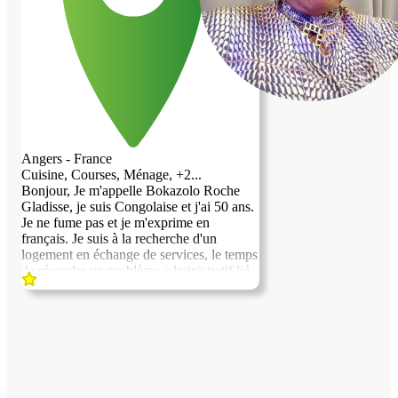
Angers - France
Cuisine, Courses, Ménage, +2...
Bonjour, Je m'appelle Bokazolo Roche
Gladisse, je suis Congolaise et j'ai 50 ans.
Je ne fume pas et je m'exprime en
français. Je suis à la recherche d'un
logement en échange de services, le temps
de résoudre un problème administratif lié
au renouvellement de mon titre de séjour,
qui prend un peu de temps. En raison de
cette situation, je ne peux plus travailler et
j'éprouve des difficultés à subvenir à mes
besoins. Cette solution serait temporaire,
juste le temps de régulariser ma situation.
Je reste à votre disposition pour toute