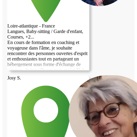
Loire-atlantique - France
Langues, Baby-sitting / Garde d'enfant,
Courses, +2...
En cours de formation en coaching et
voyageuse dans l'âme, je souhaite
rencontrer des personnes ouvertes d'esprit
et enthousiastes tout en partageant un
hébergement sous forme d'échange de
services. Je travaille sur mon projet 25 à
30h par semaine, aussi j'apprécie le
Josy S.
contact humain et la nature sur mon temps
libre. Et je serais ravie d'apporter mon aide
sur des tâches au besoin. (Je suis en visio
formation les mardi, mercredi et jeudi en
soirée. Je travaille depuis mon ordinateur
et ai régulièrement des séances en visio)