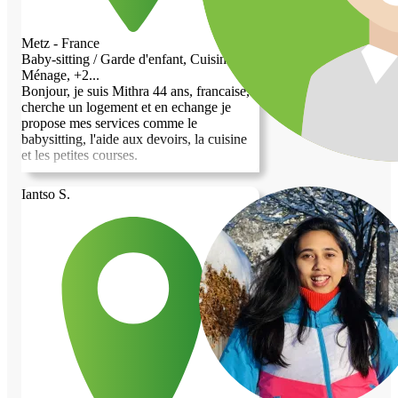
de créer une relation harmonieuse où
chacun peut bénéficier d’un
accompagnement de qualité et d’une
Metz - France
présence agréable au quotidien.
Baby-sitting / Garde d'enfant, Cuisine,
Cordialement, Carine
Ménage, +2...
Bonjour, je suis Mithra 44 ans, francaise,
cherche un logement et en echange je
propose mes services comme le
babysitting, l'aide aux devoirs, la cuisine
et les petites courses.
Iantso S.