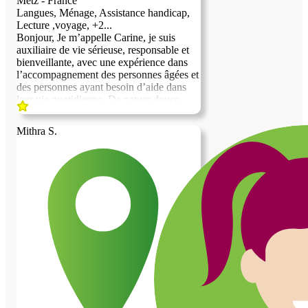
Metz - France
Langues, Ménage, Assistance handicap,
Lecture ,voyage, +2...
Bonjour, Je m’appelle Carine, je suis
auxiliaire de vie sérieuse, responsable et
bienveillante, avec une expérience dans
l’accompagnement des personnes âgées et
des personnes ayant besoin d’aide dans
leur vie quotidienne. De nature douce,
patiente et à l’écoute, j’accorde une
grande importance au respect, à la
Mithra S.
confiance et au bien-être des personnes
que j’accompagne. Je peux apporter mon
aide pour l’entretien du logement, la
préparation de repas simples, les courses,
l’accompagnement dans les gestes du
quotidien ainsi qu’une présence
rassurante. Mes qualités principales sont :
* Sérieuse et fiable * Ponctuelle et
organisée * Discrète et respectueuse de la
vie privée * Empathique et à l’écoute *
Patiente et attentionnée * Autonome et
adaptable Je souhaite proposer mes
services dans un cadre basé sur le respect,
la confiance et l’entraide. Mon objectif est