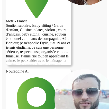
Metz - France
Soutien scolaire, Baby-sitting / Garde
d'enfant, Cuisine, pilates, violon , cours
d’anglais, baby sitting , cuisine, soutien
émotionel , animaux de compagnie , +2...
Bonjour, je m’appelle Dylia, j’ai 19 ans et
je suis étudiante. Je suis une personne
sérieuse, respectueuse, organisée et non-
fumeuse. J’aime rire tout en appréciant le
calme. Je peux aider avec le ménage, la
cuisine, les courses, le jardinage, les
animaux et la garde d’enfants. Je peux
Noureddine A.
aussi aider aux devoirs, enseigner
l’anglais, la chimie et le violon
(débutants), ainsi que proposer des
séances de Pilates à domicile et les bébés
sont mon point de faiblesse 👼. Je parle
arabe et tamazight (langues maternelles),
français (C1), anglais (C1) et j’apprends
l’italien. Je recherche un logement basé
sur la confiance, le respect et l’entraide.