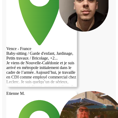
Vence - France
Baby-sitting / Garde d'enfant, Jardinage,
Petits travaux / Bricolage, +2...
Je viens de Nouvelle-Calédonie et je suis
arrivé en métropole initialement dans le
cadre de l’armée. Aujourd’hui, je travaille
en CDI comme employé commercial chez
Leclerc. Je suis quelqu’un de sérieux,
respectueux et discret, avec un rythme de
vie stable. Je m’adapte facilement et je sais
Etienne M.
vivre en communauté dans le respect de
chacun. Je recherche un logement chez
l’habitant proche de mon travail, et je
peux aider au quotidien (courses, ménage,
petits services) si besoin.