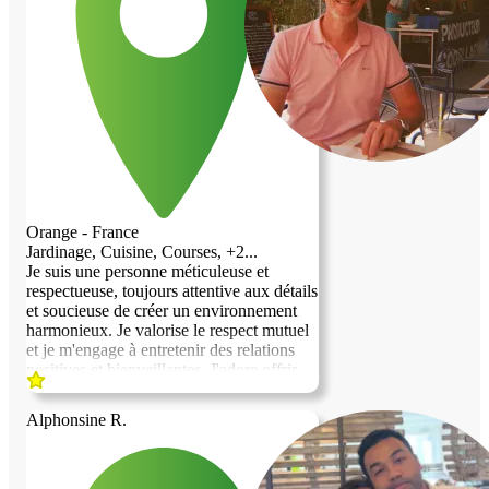
Orange - France
Jardinage, Cuisine, Courses, +2...
Je suis une personne méticuleuse et
respectueuse, toujours attentive aux détails
et soucieuse de créer un environnement
harmonieux. Je valorise le respect mutuel
et je m'engage à entretenir des relations
positives et bienveillantes. J'adore offrir
mes services pour des petits travaux que
ce soit dans l'entretien, la surveillance ou
Alphonsine R.
la réparation. Je suis assez débrouillard.
J'aime cuisiner et partager avec les autres.