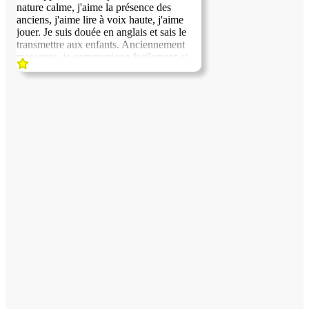
nature calme, j'aime la présence des
anciens, j'aime lire à voix haute, j'aime
jouer. Je suis douée en anglais et sais le
transmettre aux enfants. Anciennement
masseuse, je communique facilement et
apprécie l'échange avec autrui. Je suis non
fumeuse et soignée. Je conduis et je n'ai
pas de véhicule. Je cherche un logement à
proximité d'Aix en Provence, où je suis en
formation en bijouterie une semaine par
mois.