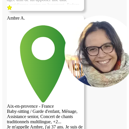
quotidienne contre un logement. J'adore
cuisiner, le jardinage, la lecture, j'ai ma
propre voiture pour aller faire les courses,
Ambre A.
et rendre des services comme par exemple
aller à la pharmacie etc... Et m'assurer au
quotidien du bien être de la personne qui
m'hébergera. Merci de bien vouloir
prendre en considération ma demande.
Nathalie Fort
Aix-en-provence - France
Baby-sitting / Garde d'enfant, Ménage,
Assistance senior, Concert de chants
traditionnels multilingue, +2...
Je m'appelle Ambre, j'ai 37 ans. Je suis de