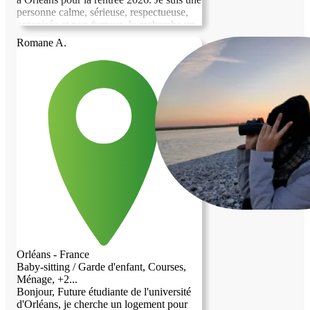
personne calme, sérieuse, respectueuse,
organisée et non-fumeur. Je recherche un
hébergement à Orléans ou dans les
Romane A.
communes voisines à partir d'octobre
2026, pour toute la durée de mes études.
En échange, je peux apporter mon aide
selon vos besoins et m'investir avec
sérieux dans les services convenus. Je
souhaite avant tout construire une relation
de confiance, basée sur le respect, la
bienveillance et une bonne entente. Au
plaisir de faire votre connaissance !
Orléans - France
Baby-sitting / Garde d'enfant, Courses,
Ménage, +2...
Bonjour, Future étudiante de l'université
d'Orléans, je cherche un logement pour