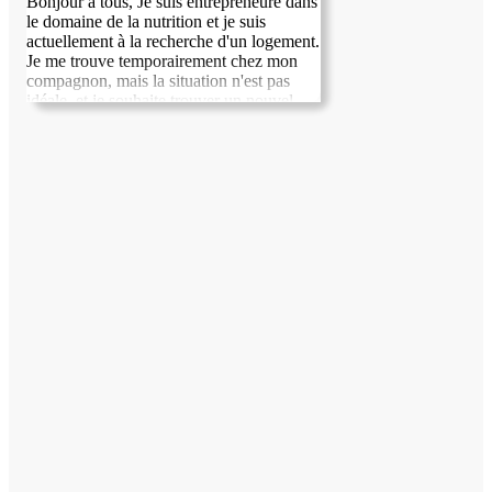
Bonjour à tous, Je suis entrepreneure dans
le domaine de la nutrition et je suis
actuellement à la recherche d'un logement.
Je me trouve temporairement chez mon
compagnon, mais la situation n'est pas
idéale, et je souhaite trouver un nouvel
endroit rapidement. Passionnée de sport et
forte de mon expérience en tant
qu'ancienne aide-soignante, je suis prête à
apporter mon aide dans votre quotidien. Je
peux m'occuper de l'entretien de la
maison, garder vos enfants en soirée ou le
week-end, et même partager des moments
sportifs avec eux. Je suis impatiente de
trouver un cadre chaleureux où je pourrai
m'épanouir tout en rendant service. Merci
de votre attention et au plaisir d'échanger
avec vous !