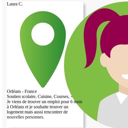
vaisselle, linge, cuisine... en échange d'un
Laura C.
toit sur la tête pour ma chienne et moi. (Je
ne peux sélectionner que cinq services
maximum, mais je peux en faire bien
plus.) Je rechercherai du travail une fois
logé. Je suis sportif et ne suis pas contre
donner quelques conseils si nécessaire. Je
vous remercie infiniment.
Orléans - France
Soutien scolaire, Cuisine, Courses, +1...
Je viens de trouver un emploi pour 6 mois
à Orléans et je souhaite trouver un
logement mais aussi rencontrer de
nouvelles personnes.