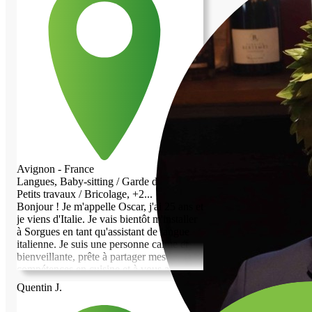
Avignon - France
Langues, Baby-sitting / Garde d'enfant,
Petits travaux / Bricolage, +2...
Bonjour ! Je m'appelle Oscar, j'ai 25 ans et
je viens d'Italie. Je vais bientôt m'installer
à Sorgues en tant qu'assistant de langue
italienne. Je suis une personne calme et
bienveillante, prête à partager mes
compétences en cuisine et à vous aider à
apprendre l'italien. Je serais ravi de
Quentin J.
contribuer à votre quotidien tout en
découvrant votre culture. N'hésitez pas à