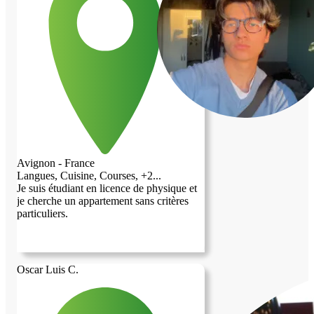
souhaite vraiment me concentrer sur
l’apprentissage du français. J’ai de
l’expérience dans le gardiennage de
maisons, la garde d’animaux et la garde
d’enfants. J’aime également voyager avec
Workaway et j’ai déjà participé à des
échanges de maisons en échange d’un
coup de main. Je peux aider au jardin,
faire le ménage, m’occuper des animaux
de compagnie et effectuer quelques petits
travaux de bricolage.
Avignon - France
Langues, Cuisine, Courses, +2...
Je suis étudiant en licence de physique et
je cherche un appartement sans critères
particuliers.
Oscar Luis C.