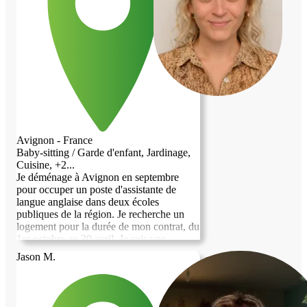
Avignon - France
Baby-sitting / Garde d'enfant, Jardinage,
Cuisine, +2...
Je déménage à Avignon en septembre
pour occuper un poste d'assistante de
langue anglaise dans deux écoles
publiques de la région. Je recherche un
logement pour la durée de mon contrat, du
1er octobre au 30 avril. Je suis une
personne aimable et curieuse qui adore
Jason M.
voyager et découvrir de nouvelles
cultures. Je ne bois pas et je ne fume pas,
et j’apprécie une vie calme et simple. Je
pratique la méditation, j’adore lire et je