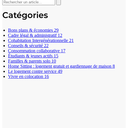
Catégories
Bons plans & économies
29
Cadre légal & administratif
12
Cohabitation Intergénérationnelle
21
Conseils & sécurité
22
Consommation collaborative
17
Étudiants & jeunes actifs
15
Familles & parents solo
10
Home Sitting : logement gratuit et gardiennage de maison
8
Le logement contre service
49
Vivre en colocation
16