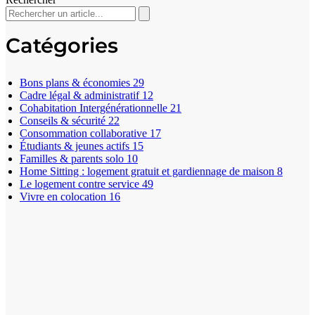
Catégories
Bons plans & économies
29
Cadre légal & administratif
12
Cohabitation Intergénérationnelle
21
Conseils & sécurité
22
Consommation collaborative
17
Étudiants & jeunes actifs
15
Familles & parents solo
10
Home Sitting : logement gratuit et gardiennage de maison
8
Le logement contre service
49
Vivre en colocation
16