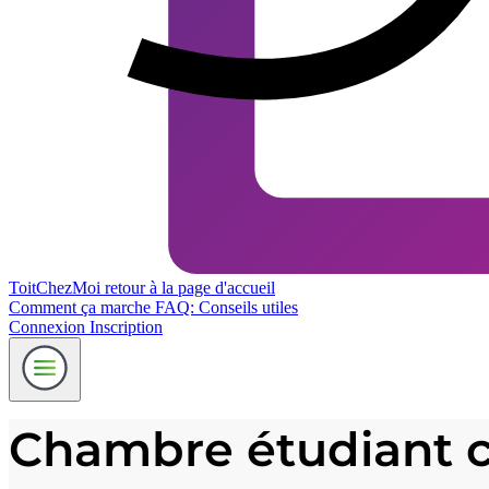
ToitChezMoi
retour à la page d'accueil
Comment ça marche
FAQ: Conseils utiles
Connexion
Inscription
Chambre étudiant ch