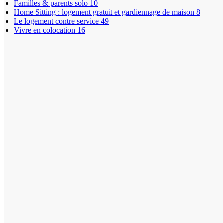
Familles & parents solo
10
Home Sitting : logement gratuit et gardiennage de maison
8
Le logement contre service
49
Vivre en colocation
16