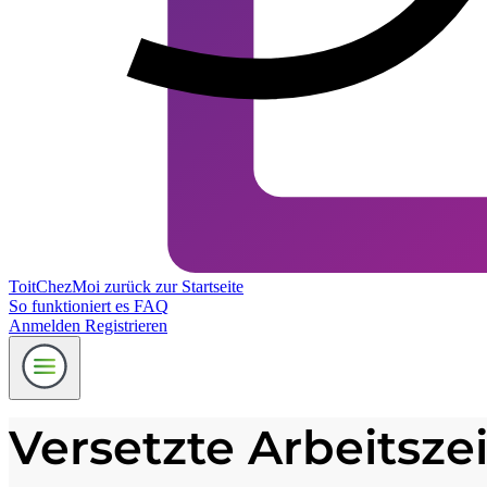
ToitChezMoi
zurück zur Startseite
So funktioniert es
FAQ
Anmelden
Registrieren
Versetzte Arbeitsze