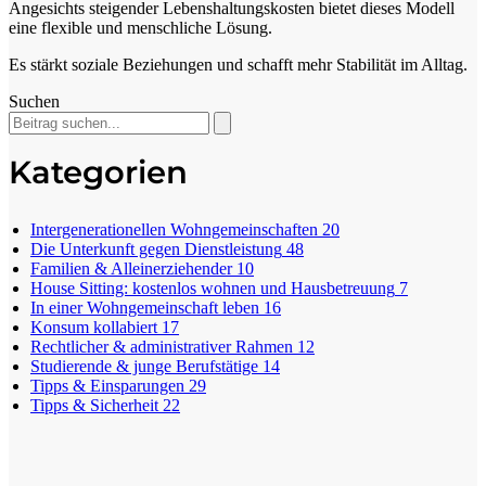
Angesichts steigender Lebenshaltungskosten bietet dieses Modell
eine flexible und menschliche Lösung.
Es stärkt soziale Beziehungen und schafft mehr Stabilität im Alltag.
Suchen
Kategorien
Intergenerationellen Wohngemeinschaften
20
Die Unterkunft gegen Dienstleistung
48
Familien & Alleinerziehender
10
House Sitting: kostenlos wohnen und Hausbetreuung
7
In einer Wohngemeinschaft leben
16
Konsum kollabiert
17
Rechtlicher & administrativer Rahmen
12
Studierende & junge Berufstätige
14
Tipps & Einsparungen
29
Tipps & Sicherheit
22