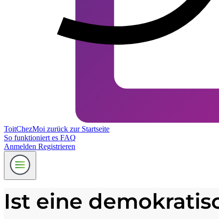
ToitChezMoi
zurück zur Startseite
So funktioniert es
FAQ
Anmelden
Registrieren
Ist eine demokratisc