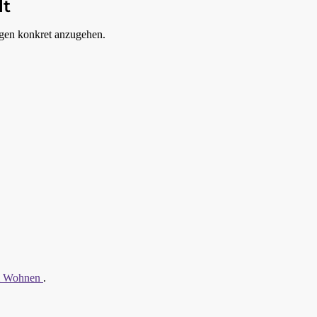
lt
ngen konkret anzugehen.
em Wohnen
.