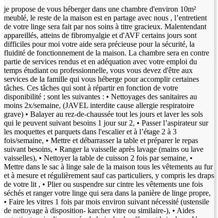
je propose de vous héberger dans une chambre d'environ 10m²
meublé, le reste de la maison est en partage avec nous , l’entretient
de votre linge sera fait par nos soins à titre gracieux. Malentendant
appareillés, atteins de fibromyalgie et d'AVF certains jours sont
difficiles pour moi votre aide sera précieuse pour la sécurité, la
fluidité de fonctionnement de la maison. La chambre sera en contre
partie de services rendus et en adéquation avec votre emploi du
temps étudiant ou professionnelle, vous vous devez d'être aux
services de la famille qui vous héberge pour accomplir certaines
tâches. Ces tâches qui sont à répartir en fonction de votre
disponibilité ; sont les suivantes : • Nettoyages des sanitaires au
moins 2x/semaine, (JAVEL interdite cause allergie respiratoire
grave) • Balayer au rez-de-chaussée tout les jours et laver les sols
qui le peuvent suivant besoins 1 jour sur 2, • Passer l’aspirateur sur
les moquettes et parquets dans l'escalier et à l’étage 2 à 3
fois/semaine, • Mettre et débarrasser la table et préparer le repas
suivant besoins, • Ranger la vaisselle après lavage (mains ou lave
vaisselles), • Nettoyer la table de cuisson 2 fois par semaine, •
Mettre dans le sac à linge sale de la maison tous les vêtements au fur
et à mesure et régulièrement sauf cas particuliers, y compris les draps
de votre lit , • Plier ou suspendre sur cintre les vêtements une fois
séchés et ranger votre linge qui sera dans la panière de linge propre,
• Faire les vitres 1 fois par mois environ suivant nécessité (ustensile
de nettoyage à disposition- karcher vitre ou similaire-), • Aides