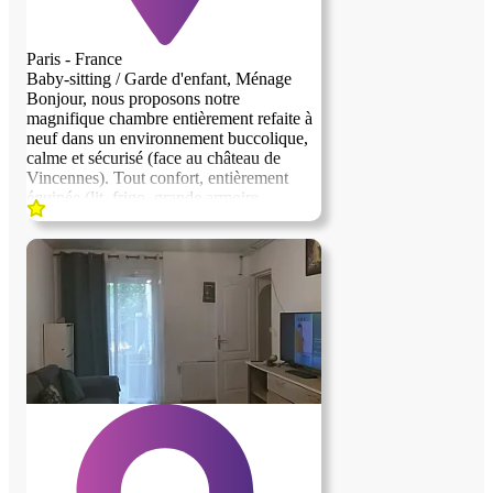
Paris - France
Baby-sitting / Garde d'enfant, Ménage
Bonjour, nous proposons notre
magnifique chambre entièrement refaite à
neuf dans un environnement buccolique,
calme et sécurisé (face au château de
Vincennes). Tout confort, entièrement
équipée (lit, frigo, grande armoire,
rétroprojecteur, bureau...). Nous
recherchons une personne sérieuse et
discrète pour nous aider dans la gestion et
la garde de nos jumeaux de 4 ans. Nous
sommes un couple avec un métier
atypique et des horaires variables. La
personne devra pouvoir preparer les
enfants le matin déposer les enfants à
l'école pour 8h30 et aller les chercher à
16h15, 4 jours par semaine (école à 8 min
en vélo cargo). La personne aura la
reponsabilite des enfants des l’absences
des parents pour raisons professionnelles
ou privees. La personne ne dépassera pas