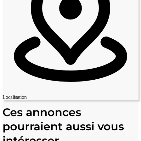
Localisation
Leaflet
|
© OpenStreetMap contributors
+
Ces annonces
−
pourraient aussi vous
intéresser