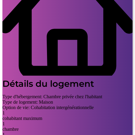
Détails du logement
Type d'hébergement:
Chambre privée chez l'habitant
Type de logement:
Maison
Option de vie:
Cohabitation intergénérationnelle
1
cohabitant maximum
1
chambre
1