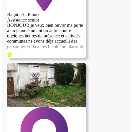
privative attenante. La personne qui vivait
avec lui depuis plus de deux ans a dû
partir pour des raisons familiales. Cette
Bagnolet - France
expérience reste pour nous tous une très
Assistance senior
belle aventure humaine. Nous précisons
BONJOUR je veux bien ouvrir ma porte
qu'il est allergique aux chats.
a un jeune étudiant ou autre contre
quelques heures de présence et activités
communes ns avons déja accueilli des
personnes voila a tres bientôt au plaisir de
vous lire