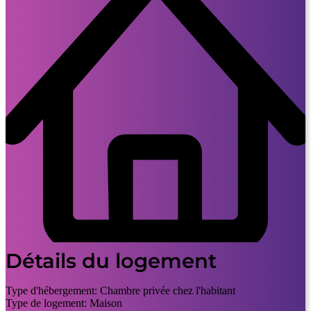
Détails du logement
Type d'hébergement:
Chambre privée chez l'habitant
Type de logement:
Maison