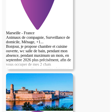
Marseille - France
Animaux de compagnie, Surveillance de
domicile, Ménage, +1...
Bonjour, je propose chambre et cuisine
ouverte, wc salle de bain, pendant mon
absence, pendant maximum un mois, en
septembre 2026 plus précisément, afin de
vous occuper de mes 2 chats
d’appartement, d’une manière sérieuse (
nettoyage litières, nourriture et eau à
changer, et bien sûr caresses et autres
attentions d’affection.😸)Entretien
rigoureux quotidien du lieu de vie des
chats, de vous même et arrosage plantes
sur terrasses. Je souhaite rencontrer la
personne avant tout engagement.
L’appartement est situé à deux pas de
centres commerciaux, cinémas, etc et une