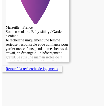
Marseille - France
Soutien scolaire, Baby-sitting / Garde
d'enfant
Je recherche uniquement une femme
sérieuse, responsable et de confiance pour
garder mes enfants pendant mes heures de
travail, en échange d’un hébergement
gratuit. Je suis une maman isolée de 4
enfants âgés de 14 ans, 11 ans, 9 ans et 6
ans. Les services demandées : Aider les
Retour à la recherche de logements
enfants aux devoirs et aux apprentissages
scolaires, Prendre soin des enfants et de la
maison pendant mes absences Je
recherche une personne calme,
bienveillante, organisée et aimant les
enfants. Une rémunération peut être
versée en complément selon l’aide
apportée. Pour plus d’informations, merci
de me contacte.