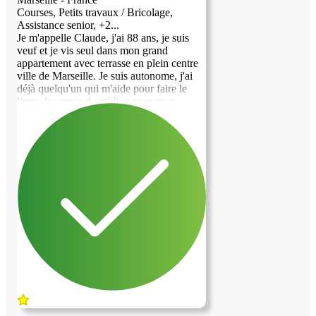
Courses, Petits travaux / Bricolage,
Assistance senior, +2...
Je m'appelle Claude, j'ai 88 ans, je suis
veuf et je vis seul dans mon grand
appartement avec terrasse en plein centre
ville de Marseille. Je suis autonome, j'ai
déjà quelqu'un qui m'aide pour faire le
linge, les repas de midi et pour mon
ménage. J'ai des infirmiers qui passent me
voir tous les jours pour voir si je vais bien
et j'ai un kiné qui vient 4 fois par semaine
me tenir en forme. Mais je suis souvent
seul et j'ai beaucoup de place alors je me
suis dit qu'il était peut être bien de pouvoir
proposer cet espace à un jeune étudiant ou
jeune travailleur, qui pourrait me tenir un
peu compagnie, m'aider pour les courses
et d'autres petites choses de la vie de tous
les jours. J'ai 2 filles qui vivent loin et elles
ne sont pas pressées de me voir rentrer en
maison de retraite. Elles préfèrent me
savoir heureux chez moi.