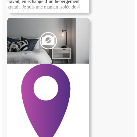
travail, en échange d’un hébergement
gratuit. Je suis une maman isolée de 4
enfants âgés de 14 ans, 11 ans, 9 ans et 6
ans. Les services demandées : Aider les
enfants aux devoirs et aux apprentissages
scolaires, Prendre soin des enfants et de la
maison pendant mes absences Je
recherche une personne calme,
bienveillante, organisée et aimant les
enfants. Une rémunération peut être
versée en complément selon l’aide
apportée. Pour plus d’informations, merci
de me contacte.