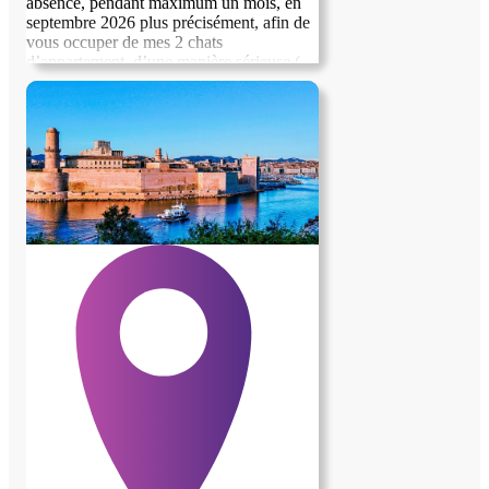
absence, pendant maximum un mois, en
septembre 2026 plus précisément, afin de
vous occuper de mes 2 chats
d’appartement, d’une manière sérieuse (
nettoyage litières, nourriture et eau à
changer, et bien sûr caresses et autres
attentions d’affection.😸)Entretien
rigoureux quotidien du lieu de vie des
chats, de vous même et arrosage plantes
sur terrasses. Je souhaite rencontrer la
personne avant tout engagement.
L’appartement est situé à deux pas de
centres commerciaux, cinémas, etc et une
station de bus est au pied de l’immeuble,
environnement de verdure, très agréable à
vivre.