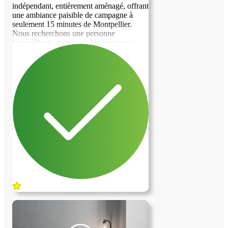
indépendant, entièrement aménagé, offrant
une ambiance paisible de campagne à
seulement 15 minutes de Montpellier.
Nous recherchons une personne
bienveillante et responsable pour nous
aider à prendre soin de nos deux enfants,
âgés de 7 et 5 ans, à partir de septembre.
Les tâches incluront les récupérer à
l'école, s'occuper d'eux jusqu'à notre
retour, les aider à prendre leur douche et
préparer leurs repas. Nous avons besoin
de cette aide deux soirs par semaine, ainsi
que le mercredi (possibilité de ne faire
qu'une demi-journée) si pas possible à voir
pour remplacer par samedi matin , et
occasionnellement une soirée. Pour cette
mission, un permis de conduire et une
voiture sont indispensables, car il n'y a pas
de transports en commun à proximité. De
plus, nous avons deux adorables chiens et
des chevaux, ce qui ajoute une touche de
vie à notre environnement. Si vous êtes
intéressé(e) par cette expérience
enrichissante, n'hésitez pas à nous
contacter. Nous serions ravis de vous