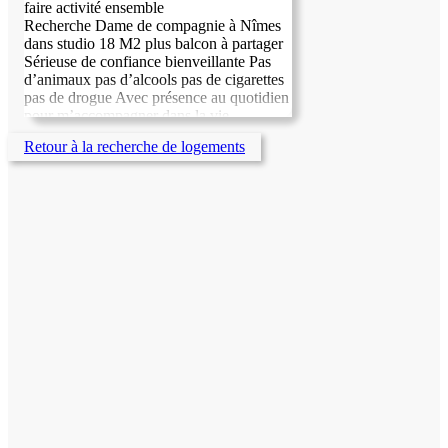
faire activité ensemble
Recherche Dame de compagnie à Nîmes
dans studio 18 M2 plus balcon à partager
Sérieuse de confiance bienveillante Pas
d’animaux pas d’alcools pas de cigarettes
pas de drogue Avec présence au quotidien
pour m’accompagner dans la vie
quotidienne pour sortie loisirs et centre
Retour à la recherche de logements
sociaux restaurant solidaire Contre
hébergement gratuit les frais extérieur
restent à votre charges électricité ménage
eau nourriture participations aux frais
d’essence et de sortie Pas sérieux
s’abstenir