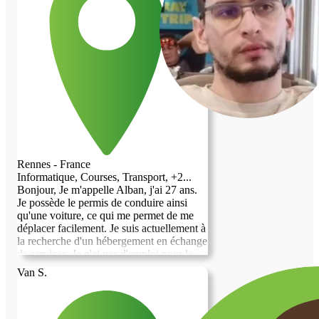
Rennes - France
Informatique, Courses, Transport, +2...
Bonjour, Je m'appelle Alban, j'ai 27 ans.
Je possède le permis de conduire ainsi
qu'une voiture, ce qui me permet de me
déplacer facilement. Je suis actuellement à
la recherche d'un hébergement en échange
de services. Je n'ai pas d'emploi pour le
moment et j'ai un léger handicap visuel,
Van S.
mais cela ne m'empêche pas d'être
autonome et de réaliser les tâches du
quotidien. J'ai un rythme de vie plutôt
orienté vers l'après-midi, le soir et la nuit,