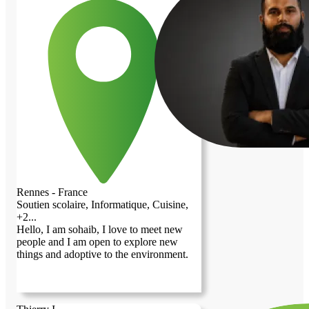
lever tôt et j'accorde une grande
importance à la propreté et au calme de
mon espace de vie.Ce que je recherche :Je
recherche plus qu'un simple logement
économique ; je souhaite trouver un
véritable lieu d'échange humain et de
bienveillance. Vivre chez l'habitant est
pour moi une opportunité unique de
découvrir la culture française de l'intérieur,
de perfectionner ma langue, et de partager
des moments conviviaux (comme un repas
ou une discussion en fin de journée) tout
en respectant scrupuleusement l'intimité et
le repos de mon hôte.
Rennes - France
Soutien scolaire, Informatique, Cuisine,
+2...
Hello, I am sohaib, I love to meet new
people and I am open to explore new
things and adoptive to the environment.