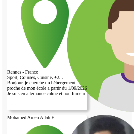
mais je m'adapte sans difficulté aux
horaires si la situation le demande. Je suis
particulièrement à l'aise avec
l'informatique, que ce soit pour aider,
dépanner ou apprendre rapidement de
nouvelles choses. Je suis une personne
calme, respectueuse, à l'écoute et très
empathique. J'apprécie les relations basées
sur la confiance et l'entraide, et je suis
toujours prêt à donner un coup de main
pour les tâches du quotidien ou les besoins
de la maison. Je recherche avant tout un
échange humain, dans lequel chacun peut
Rennes - France
s'apporter quelque chose. Sérieux et
Sport, Courses, Cuisine, +2...
motivé, je ferai toujours de mon mieux
Bonjour, je cherche un hébergement
pour être une personne sur qui l'on peut
proche de mon école a partir du 1/09/2026
compter.
Je suis en alternance calme et non fumeur
Mohamed Amen Allah E.