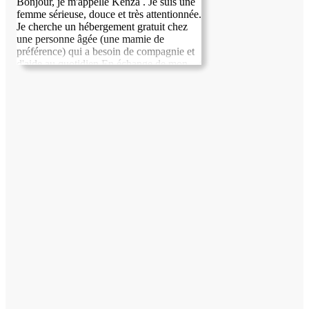
Bonjour, je m'appelle Kenza . Je suis une
femme sérieuse, douce et très attentionnée.
Je cherche un hébergement gratuit chez
une personne âgée (une mamie de
préférence) qui a besoin de compagnie et
d'aide au quotidien.En échange de mon
logement, je propose de l'aider avec grand
plaisir : lui préparer de bons repas, lui tenir
compagnie, faire de petites tâches
ménagères et veiller sur elle avec
bienveillance au quotidien. Je peux aussi
l'aider à penser à ses médicaments