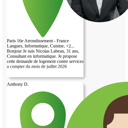
proposer mon aide pour : Le soutien
scolaire ou l'aide aux devoirs (pour vos
enfants ou petits-enfants), Le baby-sitting
ponctuel, L'aide informatique (résolution
de problèmes, bureautique, prise en main
d'outils numériques). Je reste disponible
pour échanger par téléphone ou pour une
rencontre, si vous souhaitez en savoir plus
Paris 16e Arrondissement - France
sur notre projet. Au plaisir de vous lire !"
Langues, Informatique, Cuisine, +2...
Asma
Bonjour Je suis Nicolas Labeau, 31 ans,
Consultant en informatique. Je propose
cette demande de logement contre services
a compter du mois de juillet 2026
Anthony D.