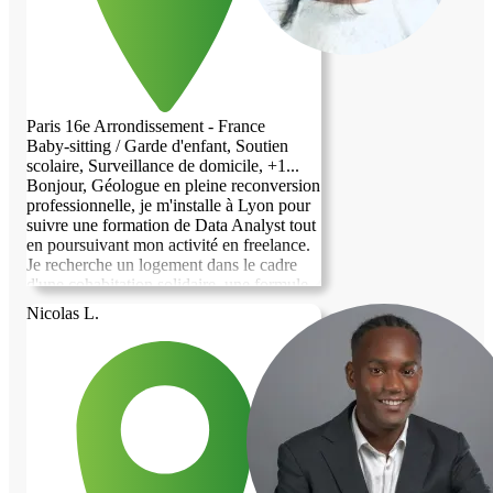
Paris 16e Arrondissement - France
Baby-sitting / Garde d'enfant, Soutien
scolaire, Surveillance de domicile, +1...
Bonjour, Géologue en pleine reconversion
professionnelle, je m'installe à Lyon pour
suivre une formation de Data Analyst tout
en poursuivant mon activité en freelance.
Je recherche un logement dans le cadre
d'une cohabitation solidaire, une formule
que je privilégie pour l'échange humain et
Nicolas L.
la convivialité qu'elle permet. Je souhaite
vous préciser que j'emménagerai avec ma
maman. Nous sommes des personnes
calmes, autonomes et très respectueuses
de la vie privée. Nous veillerons ensemble
à ce que notre présence soit discrète et
agréable pour vous. Durant cette période,
je serais ravie de vous rendre service selon
vos besoins. Je peux notamment vous