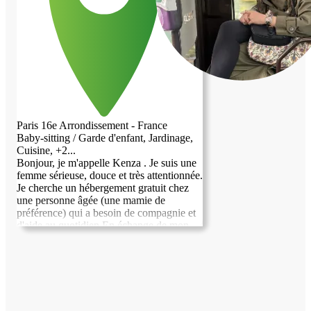
Paris 16e Arrondissement - France
Baby-sitting / Garde d'enfant, Jardinage,
Cuisine, +2...
Bonjour, je m'appelle Kenza . Je suis une
femme sérieuse, douce et très attentionnée.
Je cherche un hébergement gratuit chez
une personne âgée (une mamie de
préférence) qui a besoin de compagnie et
d'aide au quotidien.En échange de mon
logement, je propose de l'aider avec grand
plaisir : lui préparer de bons repas, lui tenir
compagnie, faire de petites tâches
ménagères et veiller sur elle avec
bienveillance au quotidien. Je peux aussi
l'aider à penser à ses médicaments